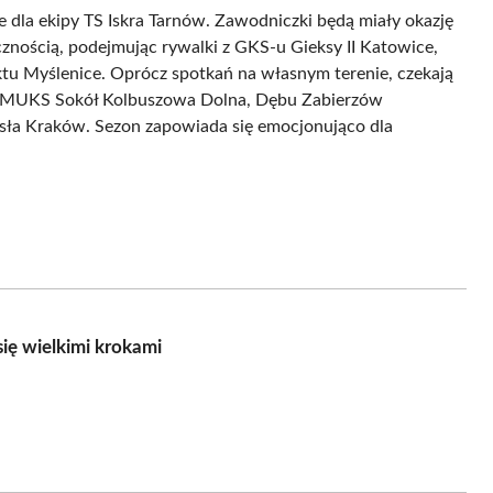
 dla ekipy TS Iskra Tarnów. Zawodniczki będą miały okazję
znością, podejmując rywalki z GKS-u Gieksy II Katowice,
ktu Myślenice. Oprócz spotkań na własnym terenie, czekają
jak MUKS Sokół Kolbuszowa Dolna, Dębu Zabierzów
isła Kraków. Sezon zapowiada się emocjonująco dla
się wielkimi krokami