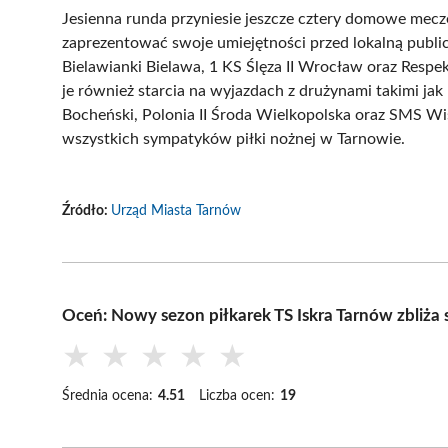
Jesienna runda przyniesie jeszcze cztery domowe mecze
zaprezentować swoje umiejętności przed lokalną public
Bielawianki Bielawa, 1 KS Ślęza II Wrocław oraz Respe
je również starcia na wyjazdach z drużynami takimi 
Bocheński, Polonia II Środa Wielkopolska oraz SMS W
wszystkich sympatyków piłki nożnej w Tarnowie.
Źródło:
Urząd Miasta Tarnów
Oceń: Nowy sezon piłkarek TS Iskra Tarnów zbliża 
★
★
★
★
★
Średnia ocena:
4.51
Liczba ocen:
19