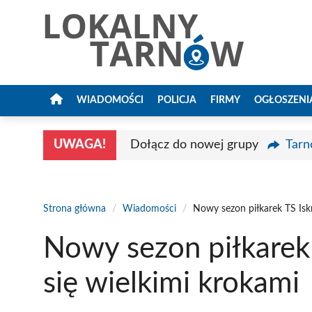
Przejdź
do
treści
WIADOMOŚCI
POLICJA
FIRMY
OGŁOSZENI
UWAGA!
Dołącz do nowej grupy
Tarn
Strona główna
/
Wiadomości
/
Nowy sezon piłkarek TS Iskr
Nowy sezon piłkarek 
się wielkimi krokami