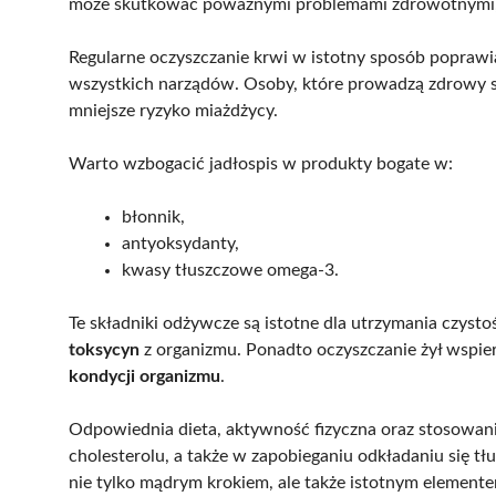
może skutkować poważnymi problemami zdrowotnymi, 
Regularne oczyszczanie krwi w istotny sposób popraw
wszystkich narządów. Osoby, które prowadzą zdrowy sty
mniejsze ryzyko miażdżycy.
Warto wzbogacić jadłospis w produkty bogate w:
błonnik,
antyoksydanty,
kwasy tłuszczowe omega-3.
Te składniki odżywcze są istotne dla utrzymania czyst
toksycyn
z organizmu. Ponadto oczyszczanie żył wspier
kondycji organizmu
.
Odpowiednia dieta, aktywność fizyczna oraz stosowa
cholesterolu, a także w zapobieganiu odkładaniu się tł
nie tylko mądrym krokiem, ale także istotnym elemente