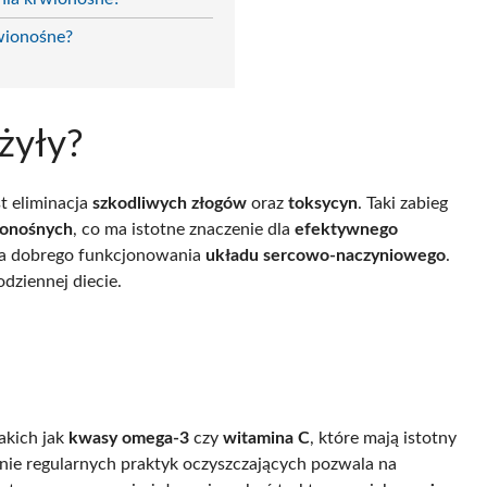
wionośne?
żyły?
t eliminacja
szkodliwych złogów
oraz
toksycyn
. Taki zabieg
ionośnych
, co ma istotne znaczenie dla
efektywnego
la dobrego funkcjonowania
układu sercowo-naczyniowego
.
dziennej diecie.
takich jak
kwasy omega-3
czy
witamina C
, które mają istotny
ie regularnych praktyk oczyszczających pozwala na