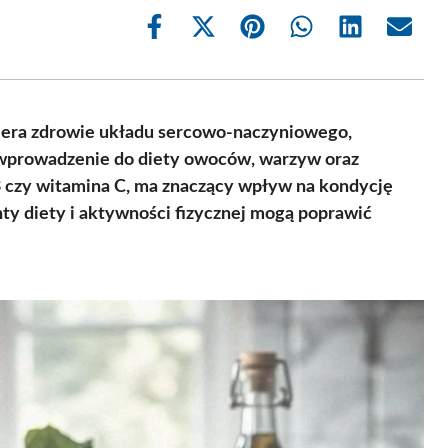
Share
Share
Share
Share
Share
Share
on
on
on
on
on
on
Facebook
X
Pinterest
WhatsApp
LinkedIn
Email
(Twitter)
piera zdrowie układu sercowo-naczyniowego,
e wprowadzenie do diety owoców, warzyw oraz
czy witamina C, ma znaczący wpływ na kondycję
ty diety i aktywności fizycznej mogą poprawić