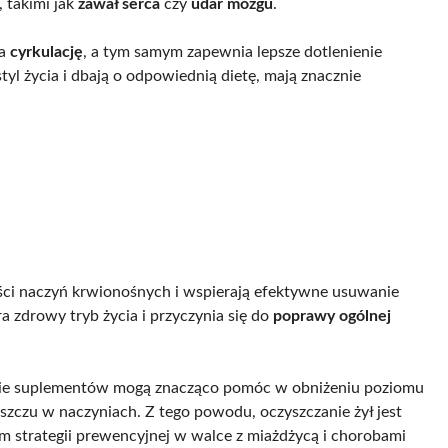
takimi jak
zawał serca
czy
udar mózgu
.
ia
cyrkulację
, a tym samym zapewnia lepsze dotlenienie
l życia i dbają o odpowiednią dietę, mają znacznie
ości naczyń krwionośnych i wspierają efektywne usuwanie
a zdrowy tryb życia i przyczynia się do
poprawy ogólnej
nie suplementów mogą znacząco pomóc w obniżeniu poziomu
uszczu w naczyniach. Z tego powodu, oczyszczanie żył jest
m strategii prewencyjnej w walce z miażdżycą i chorobami