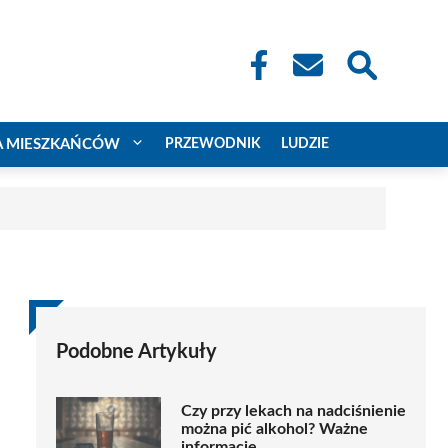
A MIESZKAŃCÓW
PRZEWODNIK
LUDZIE
Podobne Artykuły
Czy przy lekach na nadciśnienie
można pić alkohol? Ważne
informacje