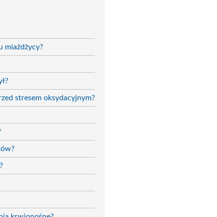
iu miażdżycy?
ył?
przed stresem oksydacyjnym?
?
aków?
?
nia krwionośne?