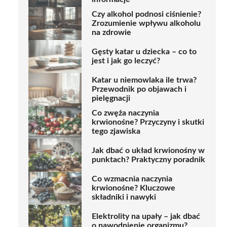
Czy alkohol podnosi ciśnienie?
Zrozumienie wpływu alkoholu
na zdrowie
Gęsty katar u dziecka – co to
jest i jak go leczyć?
Katar u niemowlaka ile trwa?
Przewodnik po objawach i
pielęgnacji
Co zwęża naczynia
krwionośne? Przyczyny i skutki
tego zjawiska
Jak dbać o układ krwionośny w
punktach? Praktyczny poradnik
Co wzmacnia naczynia
krwionośne? Kluczowe
składniki i nawyki
Elektrolity na upały – jak dbać
o nawodnienie organizmu?