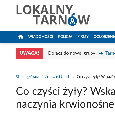
Przejdź
do
treści
WIADOMOŚCI
POLICJA
FIRMY
OGŁOSZENI
UWAGA!
Dołącz do nowej grupy
Tarn
Strona główna
/
Zdrowie i Uroda
/
Co czyści żyły? Wskazó
Co czyści żyły? Wsk
naczynia krwionośne