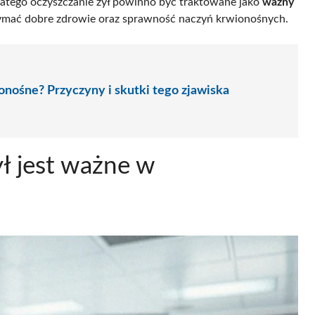
latego oczyszczanie żył powinno być traktowane jako
ważny
ymać dobre zdrowie oraz sprawność naczyń krwionośnych.
onośne? Przyczyny i skutki tego zjawiska
ł jest ważne w