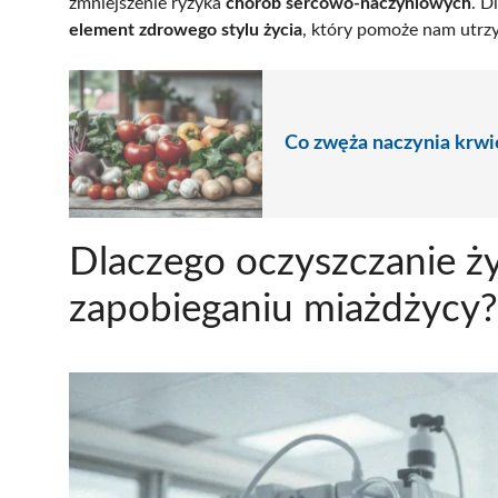
zmniejszenie ryzyka
chorób sercowo-naczyniowych
. D
element zdrowego stylu życia
, który pomoże nam utrz
Co zwęża naczynia krwi
Dlaczego oczyszczanie ży
zapobieganiu miażdżycy?