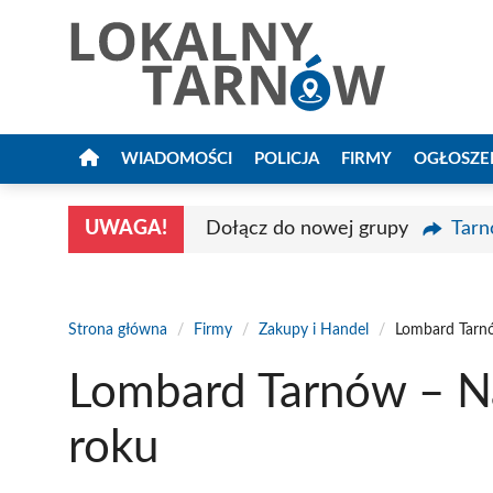
Przejdź
do
treści
WIADOMOŚCI
POLICJA
FIRMY
OGŁOSZE
UWAGA!
Dołącz do nowej grupy
Tarn
Strona główna
/
Firmy
/
Zakupy i Handel
/
Lombard Tarnó
Lombard Tarnów – N
roku