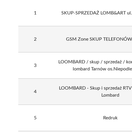
1
SKUP-SPRZEDAŻ LOMB&ART ul.W
2
GSM Zone SKUP TELEFONÓ
LOOMBARD / skup / sprzedaż / ko
3
lombard Tarnów os.Niepodle
LOOMBARD - Skup i sprzedaż RT
4
Lombard
5
Redruk