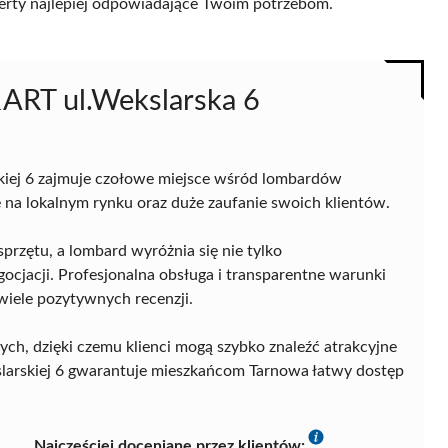
 oferty najlepiej odpowiadające Twoim potrzebom.
RT ul.Wekslarska 6
kiej 6 zajmuje czołowe miejsce wśród lombardów
ę na lokalnym rynku oraz duże zaufanie swoich klientów.
przętu, a lombard wyróżnia się nie tylko
ocjacji. Profesjonalna obsługa i transparentne warunki
wiele pozytywnych recenzji.
ych, dzięki czemu klienci mogą szybko znaleźć atrakcyjne
ekslarskiej 6 gwarantuje mieszkańcom Tarnowa łatwy dostęp
Najczęściej doceniane przez klientów: