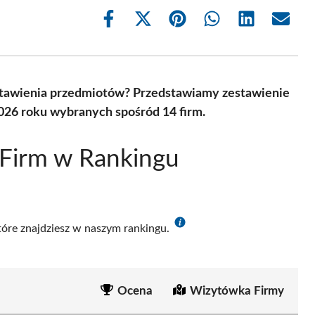
Share
Share
Share
Share
Share
Share
on
on
on
on
on
on
Facebook
X
Pinterest
WhatsApp
LinkedIn
Email
(Twitter)
astawienia przedmiotów? Przedstawiamy zestawienie
026 roku wybranych spośród 14 firm.
 Firm w Rankingu
które znajdziesz w naszym rankingu.
Ocena
Wizytówka Firmy