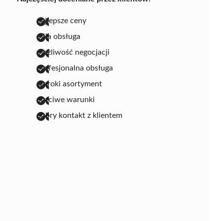
najlepsze ceny
miła obsługa
możliwość negocjacji
profesjonalna obsługa
szeroki asortyment
uczciwe warunki
dobry kontakt z klientem