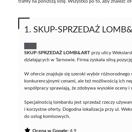
trafiły na poniższą listę. Wszystko po to, aby znaleźć
1. SKUP-SPRZEDAŻ LOMB&A
SKUP-SPRZEDAŻ LOMB&ART
przy ulicy Wekslars
działających w Tarnowie. Firma zyskała silną pozycj
W ofercie znajduje się szeroki wybór różnorodnego s
konkurencyjnymi cenami, ale też możliwością ich neg
współpracy sprawiają, że zdobywa wysokie oceny i 
Specjalnością lombardu jest sprzedaż rzeczy używan
i korzystne oferty. Dogodna lokalizacja przy ul. W
do usług komisowych.
Ocena w Google:
4.9