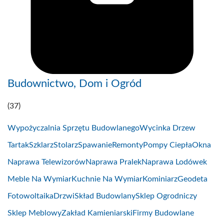
Budownictwo, Dom i Ogród
(37)
Wypożyczalnia Sprzętu Budowlanego
Wycinka Drzew
Tartak
Szklarz
Stolarz
Spawanie
Remonty
Pompy Ciepła
Okna
Naprawa Telewizorów
Naprawa Pralek
Naprawa Lodówek
Meble Na Wymiar
Kuchnie Na Wymiar
Kominiarz
Geodeta
Fotowoltaika
Drzwi
Skład Budowlany
Sklep Ogrodniczy
Sklep Meblowy
Zakład Kamieniarski
Firmy Budowlane