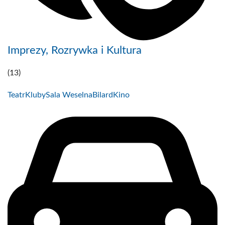
Imprezy, Rozrywka i Kultura
(13)
Teatr
Kluby
Sala Weselna
Bilard
Kino