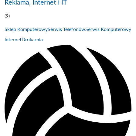
Reklama, Internet i IT
(9)
Sklep Komputerowy
Serwis Telefonów
Serwis Komputerowy
Internet
Drukarnia