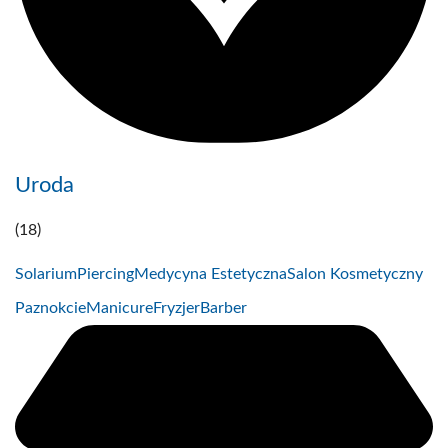
Uroda
(18)
Solarium
Piercing
Medycyna Estetyczna
Salon Kosmetyczny
Paznokcie
Manicure
Fryzjer
Barber