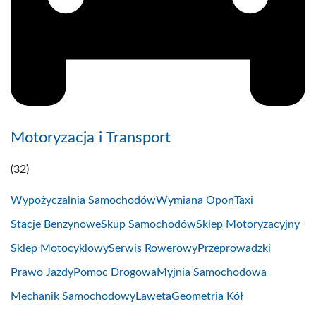
Motoryzacja i Transport
(32)
Wypożyczalnia Samochodów
Wymiana Opon
Taxi
Stacje Benzynowe
Skup Samochodów
Sklep Motoryzacyjny
Sklep Motocyklowy
Serwis Rowerowy
Przeprowadzki
Prawo Jazdy
Pomoc Drogowa
Myjnia Samochodowa
Mechanik Samochodowy
Laweta
Geometria Kół