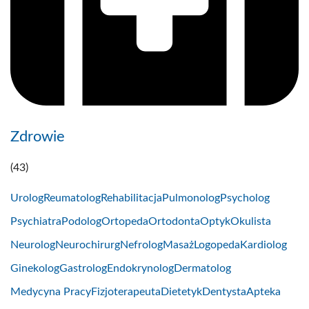
Zdrowie
(43)
Urolog
Reumatolog
Rehabilitacja
Pulmonolog
Psycholog
Psychiatra
Podolog
Ortopeda
Ortodonta
Optyk
Okulista
Neurolog
Neurochirurg
Nefrolog
Masaż
Logopeda
Kardiolog
Ginekolog
Gastrolog
Endokrynolog
Dermatolog
Medycyna Pracy
Fizjoterapeuta
Dietetyk
Dentysta
Apteka