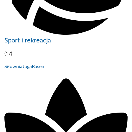
Sport i rekreacja
(17)
Siłownia
Joga
Basen