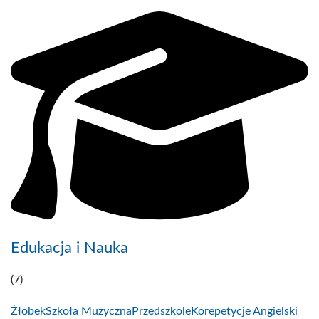
Edukacja i Nauka
(7)
Żłobek
Szkoła Muzyczna
Przedszkole
Korepetycje Angielski