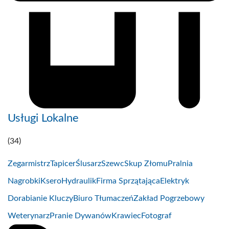
Usługi Lokalne
(34)
Zegarmistrz
Tapicer
Ślusarz
Szewc
Skup Złomu
Pralnia
Nagrobki
Ksero
Hydraulik
Firma Sprzątająca
Elektryk
Dorabianie Kluczy
Biuro Tłumaczeń
Zakład Pogrzebowy
Weterynarz
Pranie Dywanów
Krawiec
Fotograf