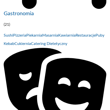
Gastronomia
(21)
Sushi
Pizzeria
Piekarnia
Masarnia
Kawiarnia
Restauracje
Puby
Kebab
Cukiernia
Catering Dietetyczny