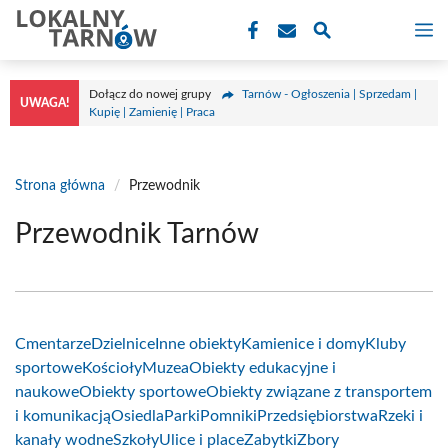
Przejdź
M
do
treści
Dołącz do nowej grupy
Tarnów - Ogłoszenia | Sprzedam |
UWAGA!
Kupię | Zamienię | Praca
Strona główna
/
Przewodnik
Przewodnik Tarnów
Cmentarze
Dzielnice
Inne obiekty
Kamienice i domy
Kluby
sportowe
Kościoły
Muzea
Obiekty edukacyjne i
naukowe
Obiekty sportowe
Obiekty związane z transportem
i komunikacją
Osiedla
Parki
Pomniki
Przedsiębiorstwa
Rzeki i
kanały wodne
Szkoły
Ulice i place
Zabytki
Zbory