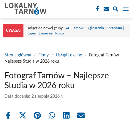
Przejdź
M
do
treści
Dołącz do nowej grupy
Tarnów - Ogłoszenia | Sprzedam |
UWAGA!
Kupię | Zamienię | Praca
Strona główna
/
Firmy
/
Usługi Lokalne
/
Fotograf Tarnów –
Najlepsze Studia w 2026 roku
Fotograf Tarnów – Najlepsze
Studia w 2026 roku
Data dodania:
2 sierpnia 2026 r.
Share
Share
Share
Share
Share
Share
on
on
on
on
on
on
Facebook
X
Pinterest
WhatsApp
LinkedIn
Email
(Twitter)