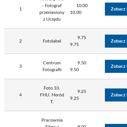
- Fotograf
10.00
1
Zobacz 
przeniesiony
10.00
z Urzędu
9.75
2
Fotolabel
Zobacz 
9.75
Centrum
9.50
3
Zobacz 
Fotografii
9.50
Foto 33.
9.25
4
FHU. Heród
Zobacz 
9.25
T.
Pracownia