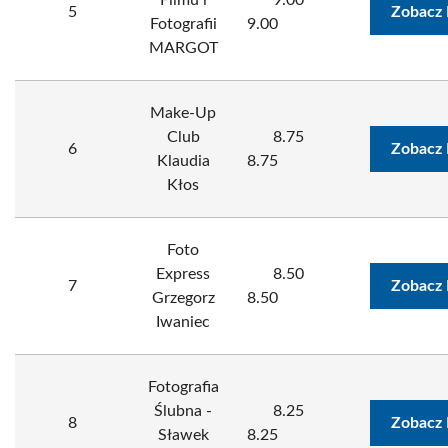
Filmu i
9.00
5
Zobacz 
Fotografii
9.00
MARGOT
Make-Up
Club
8.75
6
Zobacz 
Klaudia
8.75
Kłos
Foto
Express
8.50
7
Zobacz 
Grzegorz
8.50
Iwaniec
Fotografia
Ślubna -
8.25
8
Zobacz 
Sławek
8.25