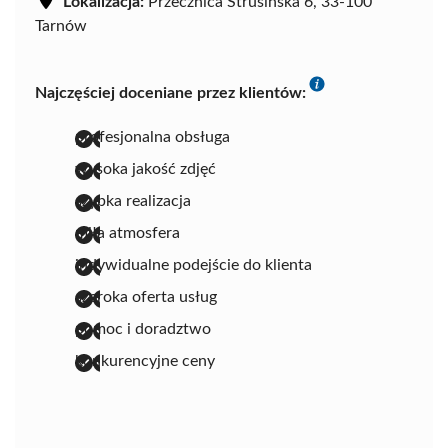
Lokalizacja:
Przecznica Strusińska 6, 33-100
Tarnów
Najczęściej doceniane przez klientów:
profesjonalna obsługa
wysoka jakość zdjęć
szybka realizacja
miła atmosfera
indywidualne podejście do klienta
szeroka oferta usług
pomoc i doradztwo
konkurencyjne ceny