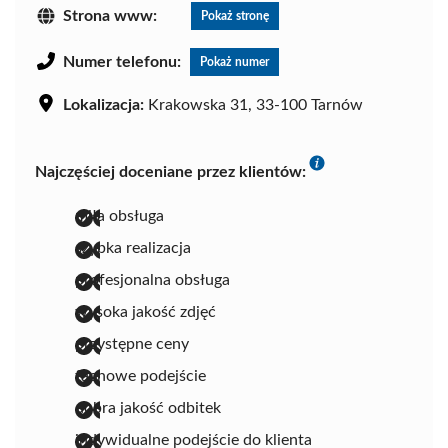
Strona www:
Pokaż stronę
Numer telefonu:
Pokaż numer
Lokalizacja:
Krakowska 31, 33-100 Tarnów
Najczęściej doceniane przez klientów:
miła obsługa
szybka realizacja
profesjonalna obsługa
wysoka jakość zdjęć
przystępne ceny
fachowe podejście
dobra jakość odbitek
indywidualne podejście do klienta