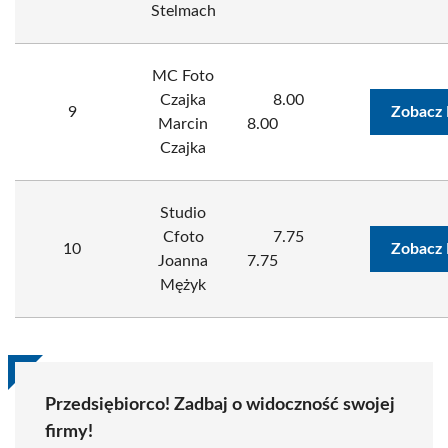
Stelmach
MC Foto
Czajka
8.00
9
Zobacz 
Marcin
8.00
Czajka
Studio
Cfoto
7.75
10
Zobacz 
Joanna
7.75
Mężyk
Przedsiębiorco! Zadbaj o widoczność swojej
firmy!