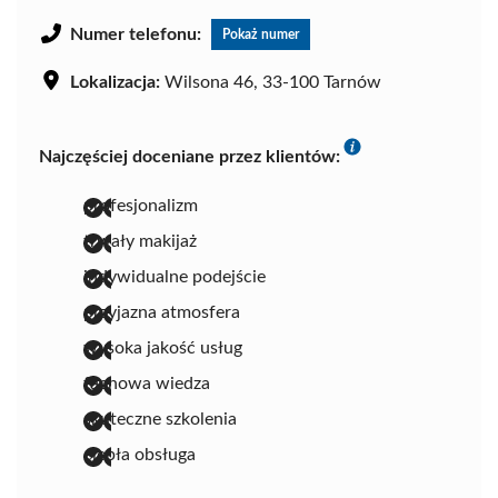
Numer telefonu:
Pokaż numer
Lokalizacja:
Wilsona 46, 33-100 Tarnów
Najczęściej doceniane przez klientów:
profesjonalizm
trwały makijaż
indywidualne podejście
przyjazna atmosfera
wysoka jakość usług
fachowa wiedza
skuteczne szkolenia
ciepła obsługa