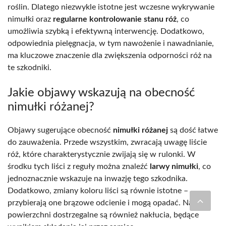
roślin. Dlatego niezwykle istotne jest wczesne wykrywanie
nimułki oraz
regularne kontrolowanie stanu róż
, co
umożliwia szybką i efektywną interwencję. Dodatkowo,
odpowiednia pielęgnacja, w tym nawożenie i nawadnianie,
ma kluczowe znaczenie dla zwiększenia odporności róż na
te szkodniki.
Jakie objawy wskazują na obecność
nimułki różanej?
Objawy sugerujące obecność
nimułki różanej
są dość łatwe
do zauważenia. Przede wszystkim, zwracają uwagę liście
róż, które charakterystycznie zwijają się w rulonki. W
środku tych liści z reguły można znaleźć
larwy nimułki
, co
jednoznacznie wskazuje na inwazję tego szkodnika.
Dodatkowo, zmiany koloru liści są równie istotne –
przybierają one brązowe odcienie i mogą opadać. Na ich
powierzchni dostrzegalne są również nakłucia, będące