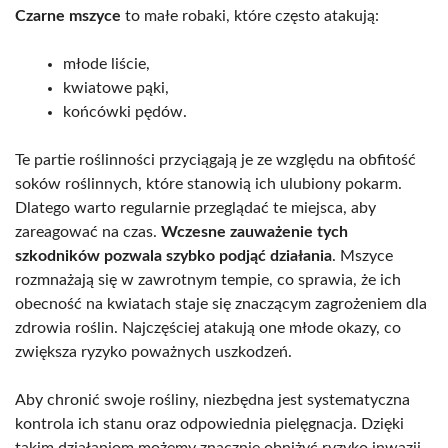
Czarne mszyce
to małe robaki, które często atakują:
młode liście,
kwiatowe pąki,
końcówki pędów.
Te partie roślinności przyciągają je ze względu na obfitość
soków roślinnych, które stanowią ich ulubiony pokarm.
Dlatego warto regularnie przeglądać te miejsca, aby
zareagować na czas.
Wczesne zauważenie tych
szkodników pozwala szybko podjąć działania
. Mszyce
rozmnażają się w zawrotnym tempie, co sprawia, że ich
obecność na kwiatach staje się znaczącym zagrożeniem dla
zdrowia roślin. Najczęściej atakują one młode okazy, co
zwiększa ryzyko poważnych uszkodzeń.
Aby chronić swoje rośliny, niezbędna jest systematyczna
kontrola ich stanu oraz odpowiednia pielęgnacja. Dzięki
takim działaniom możemy znacznie obniżyć ryzyko inwazji