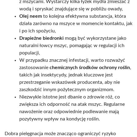
z mszycami. Wystarczy kilka łyżek mydła zmieszać z
wodą i spryskać znajdujące się w pobliżu owady,
Olej neem
to kolejna efektywna substancja, która
działa zarówno na mszyce w momencie kontaktu, jak
i po ich spożyciu,
Drapieżne biedronki
mogą być wykorzystane jako
naturalni łowcy mszyc, pomagając w regulacji ich
populacji,
W przypadku znacznej infestacji, warto rozważyć
zastosowanie
chemicznych środków ochrony roślin
,
takich jak insektycydy, jednak kluczowe jest
przestrzeganie wskazówek producenta, aby nie
zaszkodzić innym pożytecznym organizmom.
Niezwykle istotne jest dbanie o zdrowie róż, co
zwiększa ich odporność na atak mszyc. Regularne
nawożenie oraz odpowiednie podlewanie mają
pozytywny wpływ na kondycję roślin.
Dobra pielęgnacja może znacząco ograniczyć ryzyko