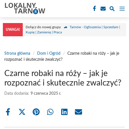
Przejdź
M
do
treści
Dołącz do nowej grupy
Tarnów - Ogłoszenia | Sprzedam |
UWAGA!
Kupię | Zamienię | Praca
Strona główna
/
Dom i Ogród
/
Czarne robaki na róży – jak je
rozpoznać i skutecznie zwalczyć?
Czarne robaki na róży – jak je
rozpoznać i skutecznie zwalczyć?
Data dodania:
9 czerwca 2025 r.
Share
Share
Share
Share
Share
Share
on
on
on
on
on
on
Facebook
X
Pinterest
WhatsApp
LinkedIn
Email
(Twitter)