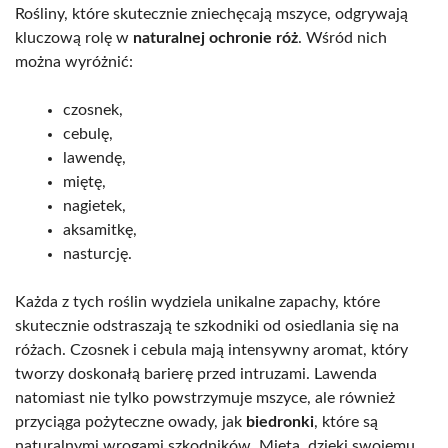
Rośliny, które skutecznie zniechęcają mszyce, odgrywają
kluczową rolę w
naturalnej ochronie róż
. Wśród nich
można wyróżnić:
czosnek,
cebulę,
lawendę,
miętę,
nagietek,
aksamitkę,
nasturcję.
Każda z tych roślin wydziela unikalne zapachy, które
skutecznie odstraszają te szkodniki od osiedlania się na
różach. Czosnek i cebula mają intensywny aromat, który
tworzy doskonałą barierę przed intruzami. Lawenda
natomiast nie tylko powstrzymuje mszyce, ale również
przyciąga pożyteczne owady, jak
biedronki
, które są
naturalnymi wrogami szkodników. Mięta, dzięki swojemu