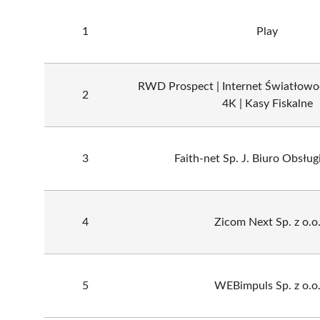
1
Play
RWD Prospect | Internet Światłowo
2
4K | Kasy Fiskalne
3
Faith-net Sp. J. Biuro Obsług
4
Zicom Next Sp. z o.o
5
WEBimpuls Sp. z o.o