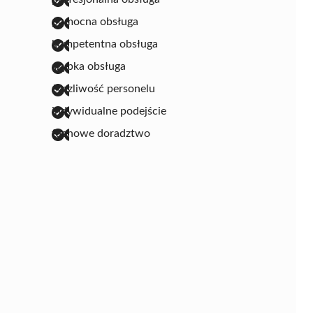
pomocna obsługa
kompetentna obsługa
szybka obsługa
życzliwość personelu
indywidualne podejście
fachowe doradztwo