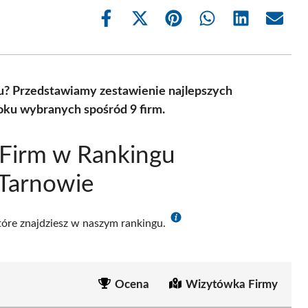
Share
Share
Share
Share
Share
Share
on
on
on
on
on
on
Facebook
X
Pinterest
WhatsApp
LinkedIn
Email
(Twitter)
u? Przedstawiamy zestawienie najlepszych
oku wybranych spośród 9 firm.
 Firm w Rankingu
Tarnowie
które znajdziesz w naszym rankingu.
Ocena
Wizytówka Firmy