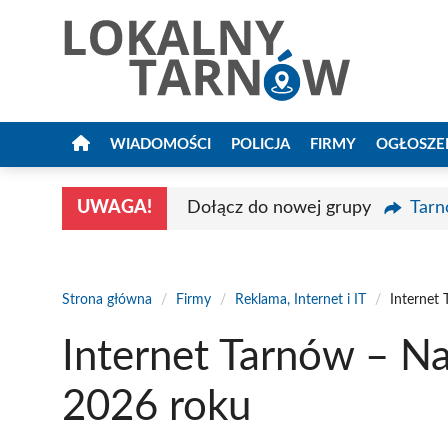
Przejdź
do
treści
WIADOMOŚCI
POLICJA
FIRMY
OGŁOSZE
UWAGA!
Dołącz do nowej grupy
Tarn
Strona główna
/
Firmy
/
Reklama, Internet i IT
/
Internet
Internet Tarnów – N
2026 roku