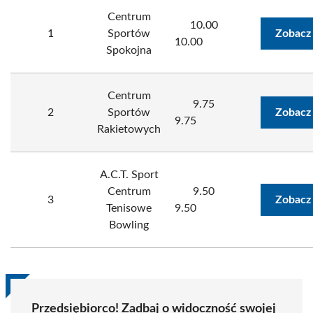
Centrum
10.00
1
Sportów
Zobacz
10.00
Spokojna
Centrum
9.75
2
Sportów
Zobacz
9.75
Rakietowych
A.C.T. Sport
Centrum
9.50
3
Zobacz
Tenisowe
9.50
Bowling
Przedsiębiorco! Zadbaj o widoczność swojej