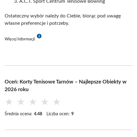
A.C.T. Sport Centrum Tenisowe Bowling
Ostateczny wybór należy do Ciebie, biorąc pod uwagę
własne preferencje i potrzeby.
Więcej Informacji
Oceń: Korty Tenisowe Tarnów – Najlepsze Obiekty w
2026 roku
★
★
★
★
★
Średnia ocena:
4.48
Liczba ocen:
9