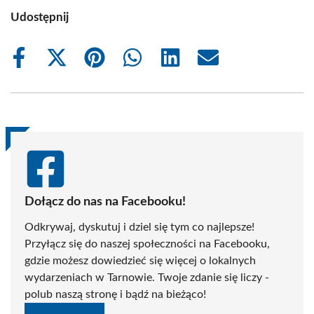
Udostępnij
Share
Share
Share
Share
Share
Share
on
on
on
on
on
on
Facebook
X
Pinterest
WhatsApp
LinkedIn
Email
(Twitter)
Dołącz do nas na Facebooku!
Odkrywaj, dyskutuj i dziel się tym co najlepsze!
Przyłącz się do naszej społeczności na Facebooku,
gdzie możesz dowiedzieć się więcej o lokalnych
wydarzeniach w Tarnowie. Twoje zdanie się liczy -
polub naszą stronę i bądź na bieżąco!