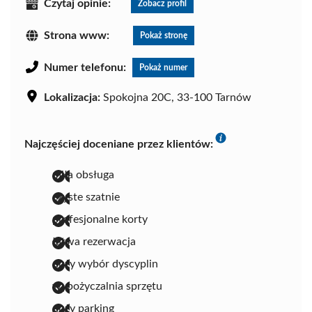
Czytaj opinie:
Zobacz profil
Strona www:
Pokaż stronę
Numer telefonu:
Pokaż numer
Lokalizacja:
Spokojna 20C, 33-100 Tarnów
Najczęściej doceniane przez klientów:
miła obsługa
czyste szatnie
profesjonalne korty
łatwa rezerwacja
duży wybór dyscyplin
wypożyczalnia sprzętu
duży parking