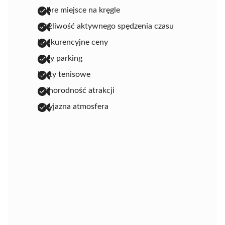
dobre miejsce na kręgle
możliwość aktywnego spędzenia czasu
konkurencyjne ceny
duży parking
korty tenisowe
różnorodność atrakcji
przyjazna atmosfera