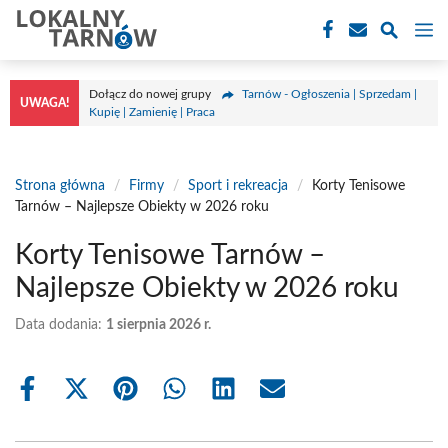
Przejdź
M
do
treści
Dołącz do nowej grupy
Tarnów - Ogłoszenia | Sprzedam |
UWAGA!
Kupię | Zamienię | Praca
Strona główna
/
Firmy
/
Sport i rekreacja
/
Korty Tenisowe
Tarnów – Najlepsze Obiekty w 2026 roku
Korty Tenisowe Tarnów –
Najlepsze Obiekty w 2026 roku
Data dodania:
1 sierpnia 2026 r.
Share
Share
Share
Share
Share
Share
on
on
on
on
on
on
Facebook
X
Pinterest
WhatsApp
LinkedIn
Email
(Twitter)