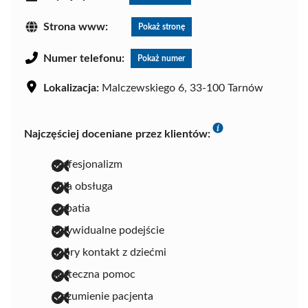
Strona www:
Pokaż stronę
Numer telefonu:
Pokaż numer
Lokalizacja:
Malczewskiego 6, 33-100 Tarnów
Najczęściej doceniane przez klientów:
profesjonalizm
miła obsługa
empatia
indywidualne podejście
dobry kontakt z dziećmi
skuteczna pomoc
zrozumienie pacjenta