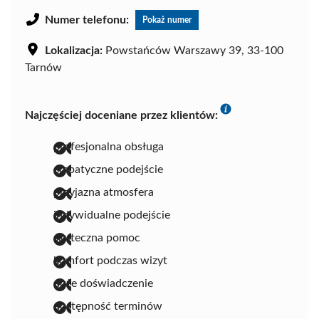
Numer telefonu:
Pokaż numer
Lokalizacja:
Powstańców Warszawy 39, 33-100
Tarnów
Najczęściej doceniane przez klientów:
profesjonalna obsługa
empatyczne podejście
przyjazna atmosfera
indywidualne podejście
skuteczna pomoc
komfort podczas wizyt
duże doświadczenie
dostępność terminów