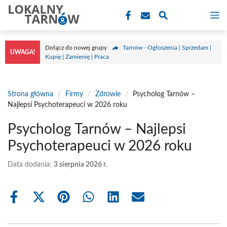
Przejdź
M
do
treści
Dołącz do nowej grupy
Tarnów - Ogłoszenia | Sprzedam |
UWAGA!
Kupię | Zamienię | Praca
Strona główna
/
Firmy
/
Zdrowie
/
Psycholog Tarnów –
Najlepsi Psychoterapeuci w 2026 roku
Psycholog Tarnów – Najlepsi
Psychoterapeuci w 2026 roku
Data dodania:
3 sierpnia 2026 r.
Share
Share
Share
Share
Share
Share
on
on
on
on
on
on
Facebook
X
Pinterest
WhatsApp
LinkedIn
Email
(Twitter)