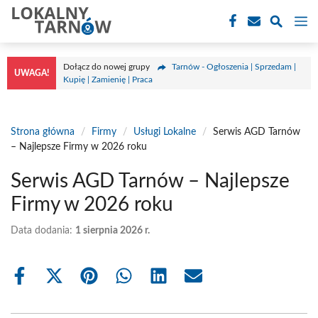
Przejdź
M
do
treści
Dołącz do nowej grupy
Tarnów - Ogłoszenia | Sprzedam |
UWAGA!
Kupię | Zamienię | Praca
Strona główna
/
Firmy
/
Usługi Lokalne
/
Serwis AGD Tarnów
– Najlepsze Firmy w 2026 roku
Serwis AGD Tarnów – Najlepsze
Firmy w 2026 roku
Data dodania:
1 sierpnia 2026 r.
Share
Share
Share
Share
Share
Share
on
on
on
on
on
on
Facebook
X
Pinterest
WhatsApp
LinkedIn
Email
(Twitter)