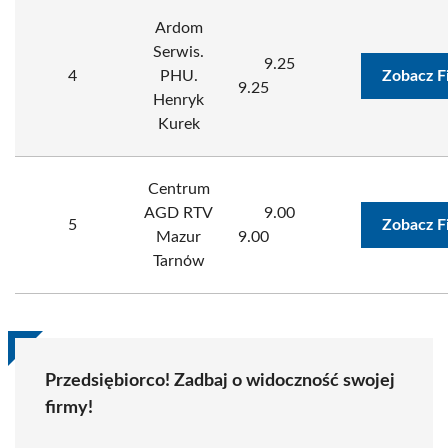
Ardom
Serwis.
9.25
4
PHU.
Zobacz F
9.25
Henryk
Kurek
Centrum
AGD RTV
9.00
5
Zobacz F
Mazur
9.00
Tarnόw
Przedsiębiorco! Zadbaj o widoczność swojej
firmy!