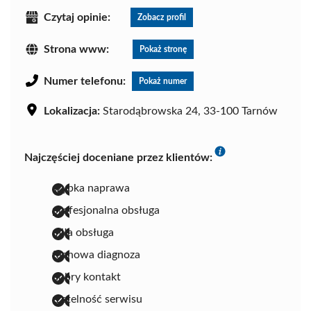
Czytaj opinie:
Zobacz profil
Strona www:
Pokaż stronę
Numer telefonu:
Pokaż numer
Lokalizacja:
Starodąbrowska 24, 33-100 Tarnów
Najczęściej doceniane przez klientów:
szybka naprawa
profesjonalna obsługa
miła obsługa
fachowa diagnoza
dobry kontakt
rzetelność serwisu