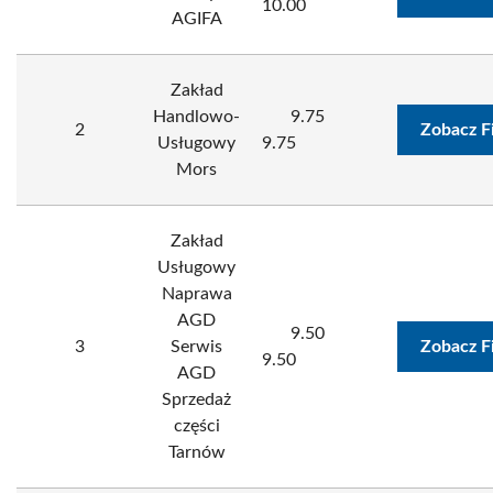
10.00
AGIFA
Zakład
Handlowo-
9.75
2
Zobacz F
Usługowy
9.75
Mors
Zakład
Usługowy
Naprawa
AGD
9.50
3
Serwis
Zobacz F
9.50
AGD
Sprzedaż
części
Tarnów