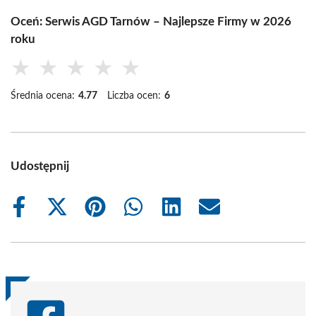
Oceń: Serwis AGD Tarnów – Najlepsze Firmy w 2026
roku
★
★
★
★
★
Średnia ocena:
4.77
Liczba ocen:
6
Udostępnij
Share
Share
Share
Share
Share
Share
on
on
on
on
on
on
Facebook
X
Pinterest
WhatsApp
LinkedIn
Email
(Twitter)