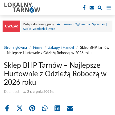
Przejdź
M
do
treści
Dołącz do nowej grupy
Tarnów - Ogłoszenia | Sprzedam |
UWAGA!
Kupię | Zamienię | Praca
Strona główna
/
Firmy
/
Zakupy i Handel
/
Sklep BHP Tarnów
– Najlepsze Hurtownie z Odzieżą Roboczą w 2026 roku
Sklep BHP Tarnów – Najlepsze
Hurtownie z Odzieżą Roboczą w
2026 roku
Data dodania:
2 sierpnia 2026 r.
Share
Share
Share
Share
Share
Share
on
on
on
on
on
on