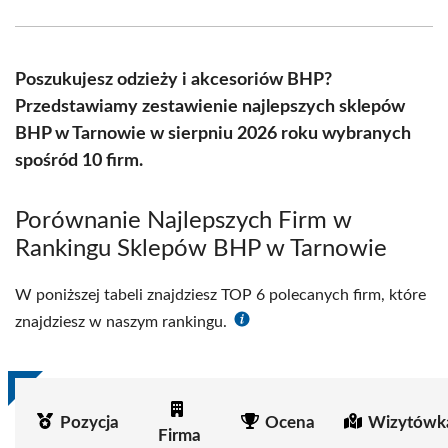
Facebook
X
Pinterest
WhatsApp
LinkedIn
Email
(Twitter)
Poszukujesz odzieży i akcesoriów BHP?
Przedstawiamy zestawienie najlepszych sklepów
BHP w Tarnowie w sierpniu 2026 roku wybranych
spośród 10 firm.
Porównanie Najlepszych Firm w
Rankingu Sklepów BHP w Tarnowie
W poniższej tabeli znajdziesz TOP 6 polecanych firm, które
znajdziesz w naszym rankingu.
Pozycja
Ocena
Wizytówk
Firma