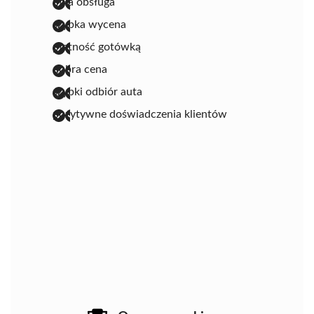
miła obsługa
szybka wycena
płatność gotówką
dobra cena
szybki odbiór auta
pozytywne doświadczenia klientów