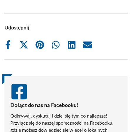
Udostępnij
Share
Share
Share
Share
Share
Share
on
on
on
on
on
on
Facebook
X
Pinterest
WhatsApp
LinkedIn
Email
(Twitter)
Dołącz do nas na Facebooku!
Odkrywaj, dyskutuj i dziel się tym co najlepsze!
Przyłącz się do naszej społeczności na Facebooku,
gdzie możesz dowiedzieć się więcej o lokalnych