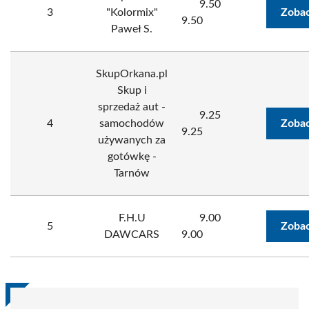
9.50
3
"Kolormix"
Zobac
9.50
Paweł S.
SkupOrkana.pl
Skup i
sprzedaż aut -
9.25
4
samochodów
Zobac
9.25
używanych za
gotówkę -
Tarnów
F.H.U
9.00
5
Zobac
DAWCARS
9.00