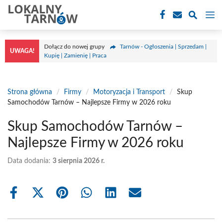
Przejdź
M
do
treści
Dołącz do nowej grupy
Tarnów - Ogłoszenia | Sprzedam |
UWAGA!
Kupię | Zamienię | Praca
Strona główna
/
Firmy
/
Motoryzacja i Transport
/
Skup
Samochodów Tarnów – Najlepsze Firmy w 2026 roku
Skup Samochodów Tarnów –
Najlepsze Firmy w 2026 roku
Data dodania:
3 sierpnia 2026 r.
Share
Share
Share
Share
Share
Share
on
on
on
on
on
on
Facebook
X
Pinterest
WhatsApp
LinkedIn
Email
(Twitter)