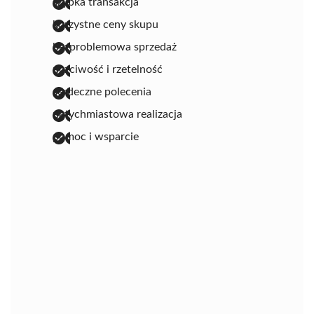
szybka transakcja
korzystne ceny skupu
bezproblemowa sprzedaż
uczciwość i rzetelność
serdeczne polecenia
natychmiastowa realizacja
pomoc i wsparcie