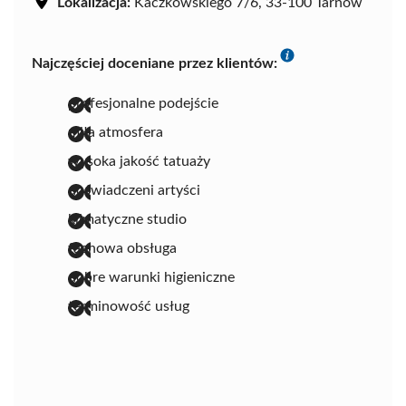
Lokalizacja:
Kaczkowskiego 7/6, 33-100 Tarnów
Najczęściej doceniane przez klientów:
profesjonalne podejście
miła atmosfera
wysoka jakość tatuaży
doświadczeni artyści
klimatyczne studio
fachowa obsługa
dobre warunki higieniczne
terminowość usług