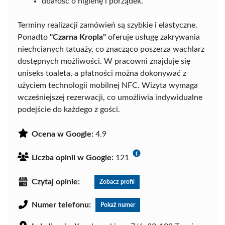
dbałość o higienę i porządek.
Terminy realizacji zamówień są szybkie i elastyczne.
Ponadto
"Czarna Kropla"
oferuje usługę zakrywania
niechcianych tatuaży, co znacząco poszerza wachlarz
dostępnych możliwości. W pracowni znajduje się
uniseks toaleta, a płatności można dokonywać z
użyciem technologii mobilnej NFC. Wizyta wymaga
wcześniejszej rezerwacji, co umożliwia indywidualne
podejście do każdego z gości.
Ocena w Google:
4.9
Liczba opinii w Google:
121
Czytaj opinie:
Zobacz profil
Numer telefonu:
Pokaż numer