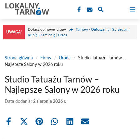
Przejdź
M
do
treści
Dołącz do nowej grupy
Tarnów - Ogłoszenia | Sprzedam |
UWAGA!
Kupię | Zamienię | Praca
Strona główna
/
Firmy
/
Uroda
/
Studio Tatuażu Tarnów –
Najlepsze Salony w 2026 roku
Studio Tatuażu Tarnów –
Najlepsze Salony w 2026 roku
Data dodania:
2 sierpnia 2026 r.
Share
Share
Share
Share
Share
Share
on
on
on
on
on
on
Facebook
X
Pinterest
WhatsApp
LinkedIn
Email
(Twitter)