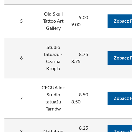
Old Skull
9.00
5
Tattoo Art
Zobacz 
9.00
Gallery
Studio
tatuażu -
8.75
6
Zobacz 
Czarna
8.75
Kropla
CEGUA ink
Studio
8.50
7
Zobacz 
tatuażu
8.50
Tarnów
8.25
8
Naftattoo
Zobacz 