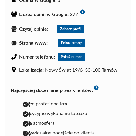
Ocena w Google:
5
Liczba opinii w Google:
377
Czytaj opinie:
Zobacz profil
Strona www:
Pokaż stronę
Numer telefonu:
Pokaż numer
Lokalizacja:
Nowy Świat 19/6, 33-100 Tarnów
Najczęściej doceniane przez klientów:
pełen profesjonalizm
precyzyjne wykonanie tatuażu
miła atmosfera
indywidualne podejście do klienta