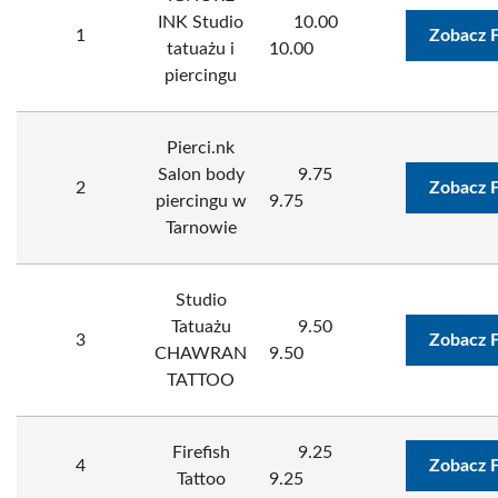
INK Studio
10.00
1
Zobacz 
tatuażu i
10.00
piercingu
Pierci.nk
Salon body
9.75
2
Zobacz 
piercingu w
9.75
Tarnowie
Studio
Tatuażu
9.50
3
Zobacz 
CHAWRAN
9.50
TATTOO
Firefish
9.25
4
Zobacz 
Tattoo
9.25