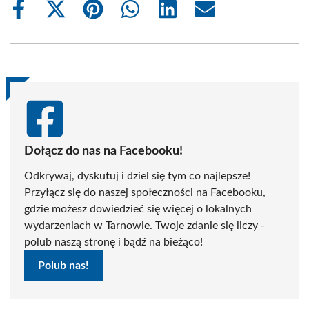
Share
Share
Share
Share
Share
Share
on
on
on
on
on
on
Facebook
X
Pinterest
WhatsApp
LinkedIn
Email
(Twitter)
Dołącz do nas na Facebooku!
Odkrywaj, dyskutuj i dziel się tym co najlepsze!
Przyłącz się do naszej społeczności na Facebooku,
gdzie możesz dowiedzieć się więcej o lokalnych
wydarzeniach w Tarnowie. Twoje zdanie się liczy -
polub naszą stronę i bądź na bieżąco!
Polub nas!