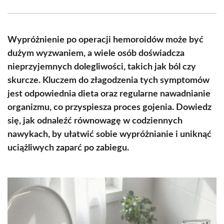
Facebook
X
Pinterest
WhatsApp
LinkedIn
Email
(Twitter)
Wypróżnienie po operacji hemoroidów może być
dużym wyzwaniem, a wiele osób doświadcza
nieprzyjemnych dolegliwości, takich jak ból czy
skurcze. Kluczem do złagodzenia tych symptomów
jest odpowiednia dieta oraz regularne nawadnianie
organizmu, co przyspiesza proces gojenia. Dowiedz
się, jak odnaleźć równowagę w codziennych
nawykach, by ułatwić sobie wypróżnianie i uniknąć
uciążliwych zaparć po zabiegu.