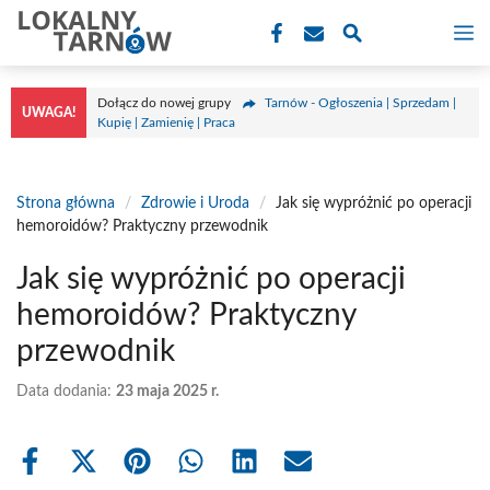
Przejdź
M
do
treści
Dołącz do nowej grupy
Tarnów - Ogłoszenia | Sprzedam |
UWAGA!
Kupię | Zamienię | Praca
Strona główna
/
Zdrowie i Uroda
/
Jak się wypróżnić po operacji
hemoroidów? Praktyczny przewodnik
Jak się wypróżnić po operacji
hemoroidów? Praktyczny
przewodnik
Data dodania:
23 maja 2025 r.
Share
Share
Share
Share
Share
Share
on
on
on
on
on
on