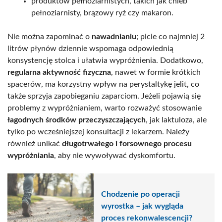
produktów pełnoziarnistych, takich jak chleb
pełnoziarnisty, brązowy ryż czy makaron.
Nie można zapominać o
nawadnianiu
; picie co najmniej 2
litrów płynów dziennie wspomaga odpowiednią
konsystencję stolca i ułatwia wypróżnienia. Dodatkowo,
regularna aktywność fizyczna
, nawet w formie krótkich
spacerów, ma korzystny wpływ na perystaltykę jelit, co
także sprzyja zapobieganiu zaparciom. Jeżeli pojawią się
problemy z wypróżnianiem, warto rozważyć stosowanie
łagodnych środków przeczyszczających
, jak laktuloza, ale
tylko po wcześniejszej konsultacji z lekarzem. Należy
również unikać
długotrwałego i forsownego procesu
wypróżniania
, aby nie wywoływać dyskomfortu.
Chodzenie po operacji
wyrostka – jak wygląda
proces rekonwalescencji?