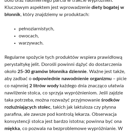
bólu oraz nadmiernego parcia w trakcie wypróżnień.
Kluczowym aspektem jest wprowadzenie
diety bogatej w
błonnik
, który znajdziemy w produktach:
pełnoziarnistych,
owocach,
warzywach.
Regularne spożycie tych produktów wspiera prawidłową
perystaltykę jelit. Dorośli powinni dążyć do dostarczenia
około
25-30 gramów błonnika dziennie
. Ważne jest także,
aby zadbać o
odpowiednie nawodnienie organizmu
– picie
co najmniej
2 litrów wody
każdego dnia znacząco ułatwia
nawilżenie stolca, co sprzyja wypróżnieniom. Jeśli zajdzie
taka potrzeba, można rozważyć przyjmowanie
środków
rozluźniających stolec
, takich jak laktuloza czy płynna
parafina, ale zawsze pod kontrolą lekarza. Obserwacja
konsystencji stolca jest bardzo istotna; powinna być ona
miękka
, co pozwala na bezproblemowe wypróżnianie. W