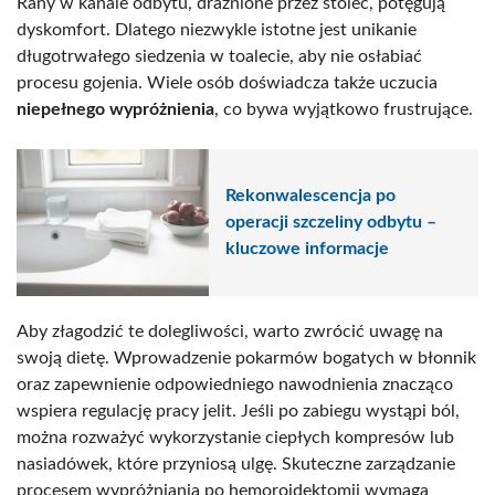
Rany w kanale odbytu, drażnione przez stolec, potęgują
dyskomfort. Dlatego niezwykle istotne jest unikanie
długotrwałego siedzenia w toalecie, aby nie osłabiać
procesu gojenia. Wiele osób doświadcza także uczucia
niepełnego wypróżnienia
, co bywa wyjątkowo frustrujące.
Rekonwalescencja po
operacji szczeliny odbytu –
kluczowe informacje
Aby złagodzić te dolegliwości, warto zwrócić uwagę na
swoją dietę. Wprowadzenie pokarmów bogatych w błonnik
oraz zapewnienie odpowiedniego nawodnienia znacząco
wspiera regulację pracy jelit. Jeśli po zabiegu wystąpi ból,
można rozważyć wykorzystanie ciepłych kompresów lub
nasiadówek, które przyniosą ulgę. Skuteczne zarządzanie
procesem wypróżniania po hemoroidektomii wymaga