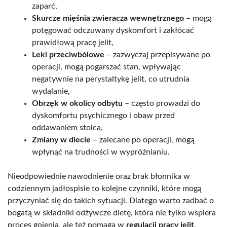
zaparć,
Skurcze mięśnia zwieracza wewnętrznego
– mogą
potęgować odczuwany dyskomfort i zakłócać
prawidłową pracę jelit,
Leki przeciwbólowe
– zazwyczaj przepisywane po
operacji, mogą pogarszać stan, wpływając
negatywnie na perystaltykę jelit, co utrudnia
wydalanie,
Obrzęk w okolicy odbytu
– często prowadzi do
dyskomfortu psychicznego i obaw przed
oddawaniem stolca,
Zmiany w diecie
– zalecane po operacji, mogą
wpłynąć na trudności w wypróżnianiu.
Nieodpowiednie nawodnienie oraz brak błonnika w
codziennym jadłospisie to kolejne czynniki, które mogą
przyczyniać się do takich sytuacji. Dlatego warto zadbać o
bogatą w składniki odżywcze dietę, która nie tylko wspiera
proces gojenia, ale też pomaga w
regulacji pracy jelit
.