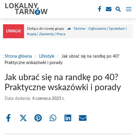
Przejdź
M
do
treści
Dołącz do nowej grupy
Tarnów - Ogłoszenia | Sprzedam |
UWAGA!
Kupię | Zamienię | Praca
Strona główna
/
Lifestyle
/
Jak ubrać się na randkę po 40?
Praktyczne wskazówki i porady
Jak ubrać się na randkę po 40?
Praktyczne wskazówki i porady
Data dodania:
4 czerwca 2025 r.
Share
Share
Share
Share
Share
Share
on
on
on
on
on
on
Facebook
X
Pinterest
WhatsApp
LinkedIn
Email
(Twitter)