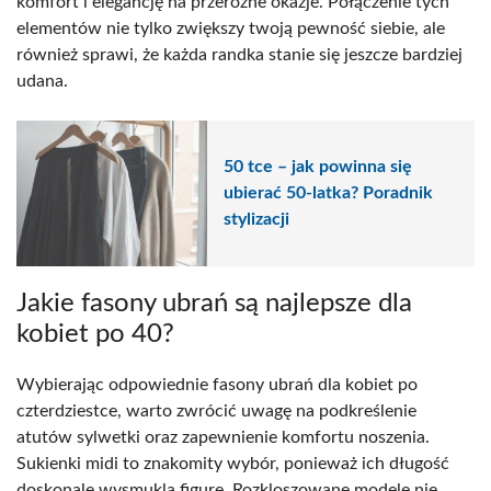
komfort i elegancję na przeróżne okazje. Połączenie tych
elementów nie tylko zwiększy twoją pewność siebie, ale
również sprawi, że każda randka stanie się jeszcze bardziej
udana.
50 tce – jak powinna się
ubierać 50-latka? Poradnik
stylizacji
Jakie fasony ubrań są najlepsze dla
kobiet po 40?
Wybierając odpowiednie fasony ubrań dla kobiet po
czterdziestce, warto zwrócić uwagę na podkreślenie
atutów sylwetki oraz zapewnienie komfortu noszenia.
Sukienki midi to znakomity wybór, ponieważ ich długość
doskonale wysmukla figurę. Rozkloszowane modele nie