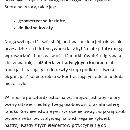
przyciągać zbyt dużą uwagę i odciągać ją od sylwetki.
Subtelne wzory, takie jak:
geometryczne kształty
,
delikatne kwiaty
.
Mogą wzbogacić Twój strój, pod warunkiem jednak, że nie
przesadzisz z ich intensywnością. Zbyt śmiałe printy mogą
wprowadzać chaos w całość. Dodatki również odgrywają
kluczową rolę –
biżuteria w tradycyjnych kolorach
lub
tonacjach pasujących do reszty stroju podkreśli Twoją
elegancję. Z kolei torebka w kontrastującym odcieniu doda
nieco stylu.
W modzie po czterdziestce najważniejsze jest, aby kolory i
wzory odzwierciedlały Twoją osobowość oraz atmosferę
randki. Również istotne jest zwrócenie uwagi, w jaki sposób
wybierane barwy wpływają na postrzeganie sylwetki i
nastrój. Każdy z tych elementów przyczynia się do