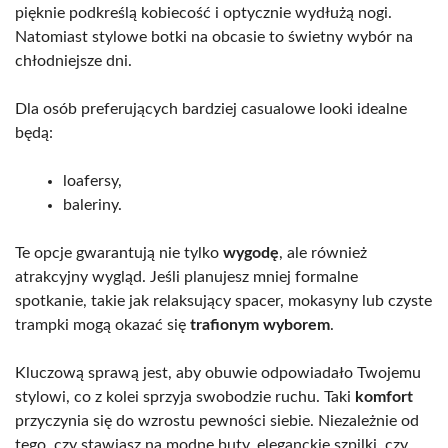
pięknie podkreślą kobiecość i optycznie wydłużą nogi.
Natomiast stylowe botki na obcasie to świetny wybór na
chłodniejsze dni.
Dla osób preferujących bardziej casualowe looki idealne
będą:
loafersy,
baleriny.
Te opcje gwarantują nie tylko
wygodę
, ale również
atrakcyjny wygląd. Jeśli planujesz mniej formalne
spotkanie, takie jak relaksujący spacer, mokasyny lub czyste
trampki mogą okazać się
trafionym wyborem
.
Kluczową sprawą jest, aby obuwie odpowiadało Twojemu
stylowi, co z kolei sprzyja swobodzie ruchu. Taki
komfort
przyczynia się do wzrostu pewności siebie. Niezależnie od
tego, czy stawiasz na modne buty, eleganckie szpilki, czy