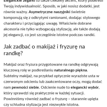
Eleganckie zegarki
to także ciekawy akcent, który podkreśli
Twoją indywidualność. Sposób, w jaki nosisz dodatki, jest
równie ważny.
Asymetryczne naszyjniki
świetnie
komponują się z odkrytymi ramionami, dodając stylowego
charakteru i przyciągając uwagę. Właściwie dobrane
akcesoria nie tylko wzbogacają stylizację, ale także dodają
jej elegancji, co jest szczególnie istotne podczas randki.
Jak zadbać o makijaż i fryzurę na
randkę?
Makijaż oraz fryzura przygotowane na randkę odgrywają
kluczową rolę w podkreślaniu
naturalnego piękna
.
Subtelny makijaż, na przykład optycznie wyraziste usta w
czerwonym odcieniu lub zaakcentowane oczy, mogą dodać
nam
pewności siebie
. Odcienie nude to
elegancki wybór
,
który sprawdzi się praktycznie w każdej sytuacji.
Powinniśmy również zadbać o fryzurę – starannie upięta
czy schludna stylizacja jest niezwykle istotna.