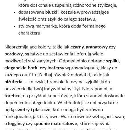
które doskonale uzupełnią różnorodne stylizacje,
dopasowane bluzki i koszule wprowadzające
świeżość oraz szyk do całego zestawu,
stylową marynarkę, która doda formalnego
charakteru.
Nieprzemijające kolory, takie jak
czarny, granatowy czy
bordowy
, są łatwe do zestawienia i oferują wiele
możliwości stylizacyjnych. Odpowiednio dobrane
szpilki,
eleganckie botki czy loafersy
wprowadzą nutę klasy do
każdego outfitu. Zadbaj również o dodatki, takie jak
biżuteria
— kolczyki, bransoletki czy naszyjniki, które
odzwierciedlą twój indywidualny styl. Nie zapomnij o
torebce
, na przykład kopertówce, która stanowi doskonałe
dopełnienie całego looku. W chłodniejsze dni przydatne
będą
swetry i płaszcze
, które mogą być zarówno
funkcjonalne, jak i stylowe. Warto również wzbogacić szafę
o
legginsy czy spodnie materiałowe
, które zapewnią