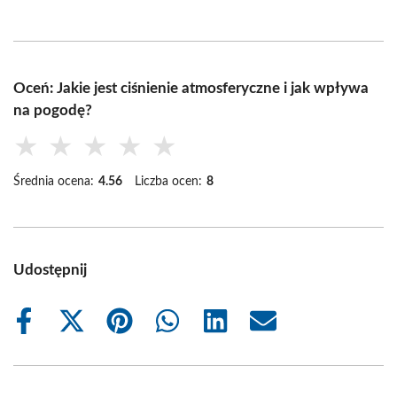
Oceń: Jakie jest ciśnienie atmosferyczne i jak wpływa
na pogodę?
★
★
★
★
★
Średnia ocena:
4.56
Liczba ocen:
8
Udostępnij
Share
Share
Share
Share
Share
Share
on
on
on
on
on
on
Facebook
X
Pinterest
WhatsApp
LinkedIn
Email
(Twitter)