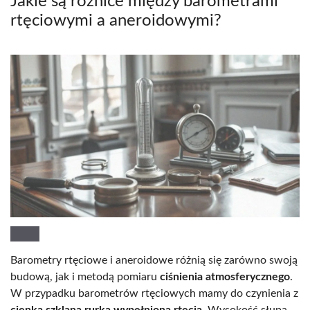
Jakie są różnice między barometrami
rtęciowymi a aneroidowymi?
Barometry rtęciowe i aneroidowe różnią się zarówno swoją
budową, jak i metodą pomiaru
ciśnienia atmosferycznego
.
W przypadku barometrów rtęciowych mamy do czynienia z
cienką szklaną rurką wypełnioną rtęcią
. Wysokość słupa