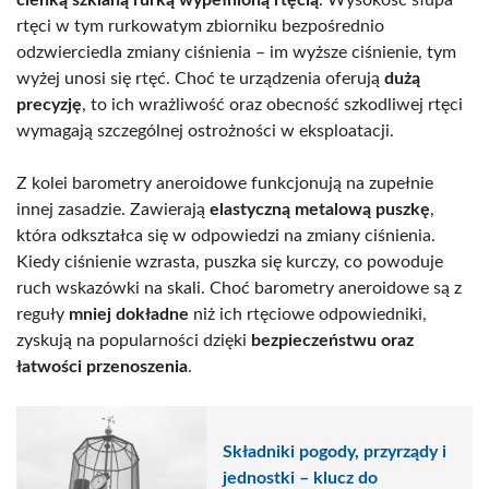
rtęci w tym rurkowatym zbiorniku bezpośrednio
odzwierciedla zmiany ciśnienia – im wyższe ciśnienie, tym
wyżej unosi się rtęć. Choć te urządzenia oferują
dużą
precyzję
, to ich wrażliwość oraz obecność szkodliwej rtęci
wymagają szczególnej ostrożności w eksploatacji.
Z kolei barometry aneroidowe funkcjonują na zupełnie
innej zasadzie. Zawierają
elastyczną metalową puszkę
,
która odkształca się w odpowiedzi na zmiany ciśnienia.
Kiedy ciśnienie wzrasta, puszka się kurczy, co powoduje
ruch wskazówki na skali. Choć barometry aneroidowe są z
reguły
mniej dokładne
niż ich rtęciowe odpowiedniki,
zyskują na popularności dzięki
bezpieczeństwu oraz
łatwości przenoszenia
.
Składniki pogody, przyrządy i
jednostki – klucz do