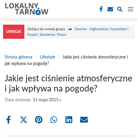
Przejdź
M
do
treści
Dołącz do nowej grupy
Tarnów - Ogłoszenia | Sprzedam |
UWAGA!
Kupię | Zamienię | Praca
Strona główna
/
Lifestyle
/
Jakie jest ciśnienie atmosferyczne i
jak wpływa na pogodę?
Jakie jest ciśnienie atmosferyczne
i jak wpływa na pogodę?
Data dodania:
31 maja 2025 r.
Share
Share
Share
Share
Share
Share
on
on
on
on
on
on
Facebook
X
Pinterest
WhatsApp
LinkedIn
Email
(Twitter)