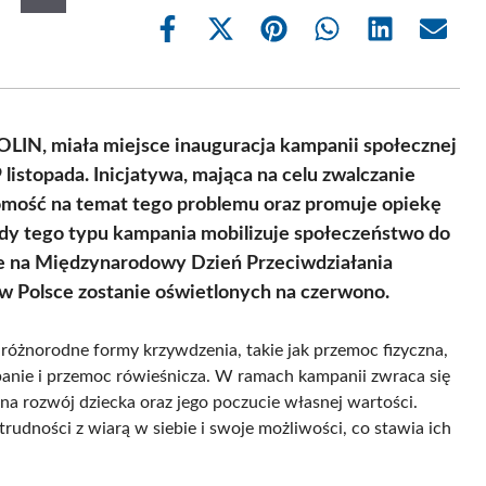
Share
Share
Share
Share
Share
Share
on
on
on
on
on
on
Facebook
X
Pinterest
WhatsApp
LinkedIn
Email
(Twitter)
OLIN, miała miejsce inauguracja kampanii społecznej
listopada. Inicjatywa, mająca na celu zwalczanie
omość na temat tego problemu oraz promuje opiekę
 gdy tego typu kampania mobilizuje społeczeństwo do
dnie na Międzynarodowy Dzień Przeciwdziałania
 Polsce zostanie oświetlonych na czerwono.
różnorodne formy krzywdzenia, takie jak przemoc fizyczna,
banie i przemoc rówieśnicza. W ramach kampanii zwraca się
a rozwój dziecka oraz jego poczucie własnej wartości.
rudności z wiarą w siebie i swoje możliwości, co stawia ich