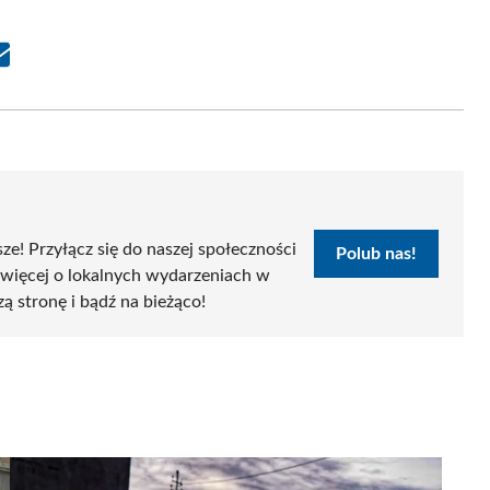
Share
on
Email
sze! Przyłącz się do naszej społeczności
Polub nas!
 więcej o lokalnych wydarzeniach w
zą stronę i bądź na bieżąco!