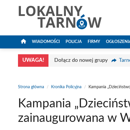
Przejdź
do
treści
WIADOMOŚCI
POLICJA
FIRMY
OGŁOSZENI
UWAGA!
Dołącz do nowej grupy
Tarn
Strona główna
/
Kronika Policyjna
/
Kampania „Dzieciństw
Kampania „Dziecińs
zainaugurowana w W