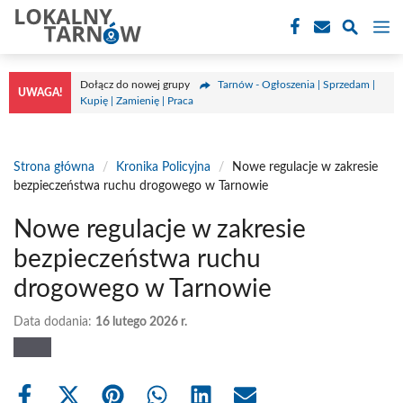
Przejdź
M
do
treści
Dołącz do nowej grupy
Tarnów - Ogłoszenia | Sprzedam |
UWAGA!
Kupię | Zamienię | Praca
Strona główna
/
Kronika Policyjna
/
Nowe regulacje w zakresie
bezpieczeństwa ruchu drogowego w Tarnowie
Nowe regulacje w zakresie
bezpieczeństwa ruchu
drogowego w Tarnowie
Data dodania:
16 lutego 2026 r.
Share
Share
Share
Share
Share
Share