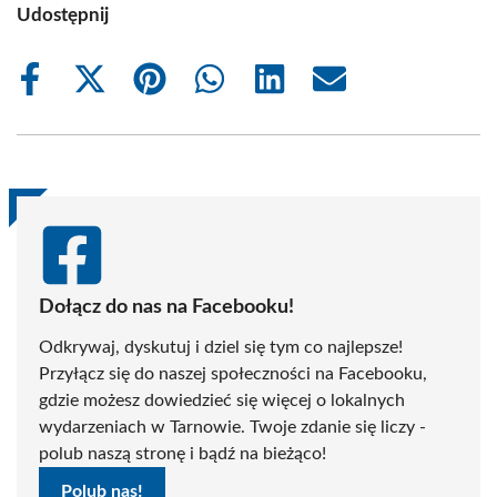
Udostępnij
Share
Share
Share
Share
Share
Share
on
on
on
on
on
on
Facebook
X
Pinterest
WhatsApp
LinkedIn
Email
(Twitter)
Dołącz do nas na Facebooku!
Odkrywaj, dyskutuj i dziel się tym co najlepsze!
Przyłącz się do naszej społeczności na Facebooku,
gdzie możesz dowiedzieć się więcej o lokalnych
wydarzeniach w Tarnowie. Twoje zdanie się liczy -
polub naszą stronę i bądź na bieżąco!
Polub nas!