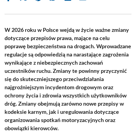
on
on
on
on
on
on
Facebook
X
Pinterest
WhatsApp
LinkedIn
Email
(Twitter)
W 2026 roku w Polsce wejdą w życie ważne zmiany
dotyczące przepisów prawa, mające na celu
poprawę bezpieczeństwa na drogach. Wprowadzane
regulacje są odpowiedzią na narastające zagrożenia
wynikające z niebezpiecznych zachowań
uczestników ruchu. Zmiany te powinny przyczynić
się do skuteczniejszego przeciwdziałania
najgroźniejszym incydentom drogowym oraz
ochrony życia i zdrowia wszystkich użytkowników
dróg. Zmiany obejmują zarówno nowe przepisy w
kodeksie karnym, jak i uregulowania dotyczące
organizowania spotkań motoryzacyjnych oraz
obowiązki kierowców.