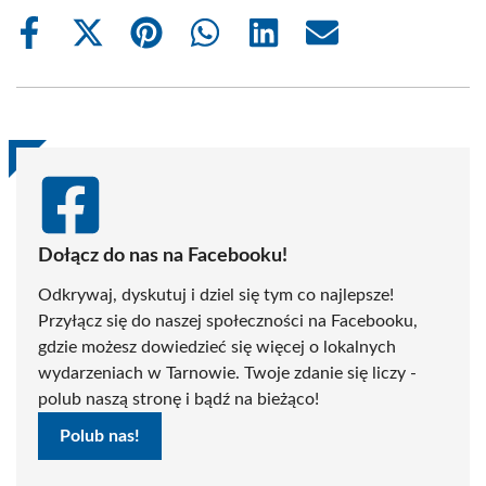
Share
Share
Share
Share
Share
Share
on
on
on
on
on
on
Facebook
X
Pinterest
WhatsApp
LinkedIn
Email
(Twitter)
Dołącz do nas na Facebooku!
Odkrywaj, dyskutuj i dziel się tym co najlepsze!
Przyłącz się do naszej społeczności na Facebooku,
gdzie możesz dowiedzieć się więcej o lokalnych
wydarzeniach w Tarnowie. Twoje zdanie się liczy -
polub naszą stronę i bądź na bieżąco!
Polub nas!