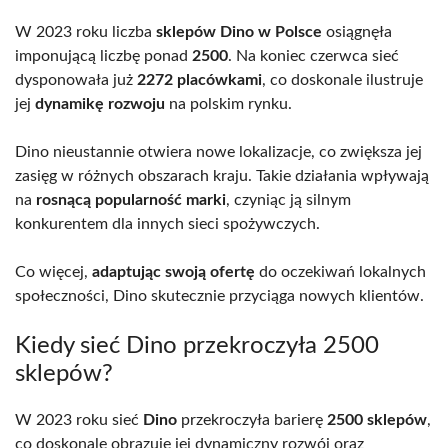
W 2023 roku liczba
sklepów Dino w Polsce
osiągnęła
imponującą liczbę ponad
2500
. Na koniec czerwca sieć
dysponowała już
2272 placówkami
, co doskonale ilustruje
jej
dynamikę rozwoju
na polskim rynku.
Dino nieustannie otwiera nowe lokalizacje, co zwiększa jej
zasięg w różnych obszarach kraju. Takie działania wpływają
na
rosnącą popularność marki
, czyniąc ją silnym
konkurentem dla innych sieci spożywczych.
Co więcej,
adaptując swoją ofertę
do oczekiwań lokalnych
społeczności, Dino skutecznie przyciąga nowych klientów.
Kiedy sieć Dino przekroczyła 2500
sklepów?
W 2023 roku sieć
Dino
przekroczyła barierę
2500 sklepów
,
co doskonale obrazuje jej dynamiczny rozwój oraz