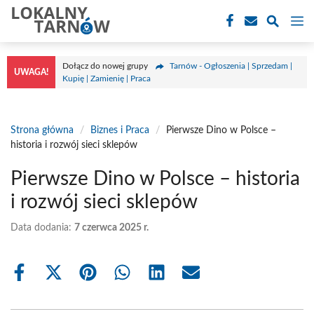
Przejdź
M
do
treści
Dołącz do nowej grupy
Tarnów - Ogłoszenia | Sprzedam |
UWAGA!
Kupię | Zamienię | Praca
Strona główna
/
Biznes i Praca
/
Pierwsze Dino w Polsce –
historia i rozwój sieci sklepów
Pierwsze Dino w Polsce – historia
i rozwój sieci sklepów
Data dodania:
7 czerwca 2025 r.
Share
Share
Share
Share
Share
Share
on
on
on
on
on
on
Facebook
X
Pinterest
WhatsApp
LinkedIn
Email
(Twitter)