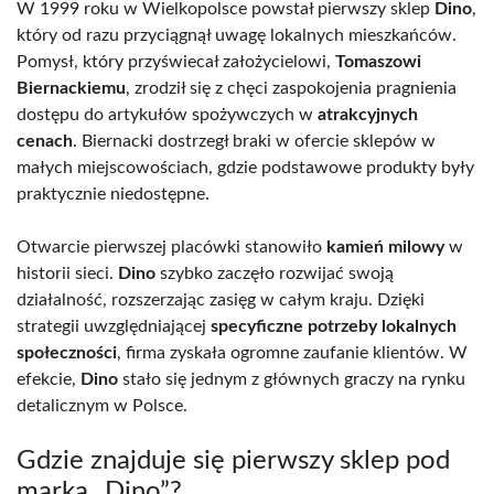
W 1999 roku w Wielkopolsce powstał pierwszy sklep
Dino
,
który od razu przyciągnął uwagę lokalnych mieszkańców.
Pomysł, który przyświecał założycielowi,
Tomaszowi
Biernackiemu
, zrodził się z chęci zaspokojenia pragnienia
dostępu do artykułów spożywczych w
atrakcyjnych
cenach
. Biernacki dostrzegł braki w ofercie sklepów w
małych miejscowościach, gdzie podstawowe produkty były
praktycznie niedostępne.
Otwarcie pierwszej placówki stanowiło
kamień milowy
w
historii sieci.
Dino
szybko zaczęło rozwijać swoją
działalność, rozszerzając zasięg w całym kraju. Dzięki
strategii uwzględniającej
specyficzne potrzeby lokalnych
społeczności
, firma zyskała ogromne zaufanie klientów. W
efekcie,
Dino
stało się jednym z głównych graczy na rynku
detalicznym w Polsce.
Gdzie znajduje się pierwszy sklep pod
marką „Dino”?