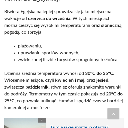
Riwiera Egejska najlepiej sprawdza się jako miejsce na
wakacje od
czerwca do września
. W tych miesiącach
można cieszyć się wysokimi temperaturami oraz
słoneczną
pogodą
, co sprzyja:
plażowaniu,
uprawianiu sportów wodnych,
zwiększonej liczbie turystów spragnionych słońca.
Dzienna średnia temperatura wynosi od
30°C do 35°C
.
Wiosenne miesiące, czyli
kwiecień i maj
, oraz
jesień
,
zwłaszcza
październik
, również oferują znakomite warunki
do podróży. Termometry w tym czasie pokazują od
20°C do
25°C
, co pozwala uniknąć tłumów i spędzić czas w bardziej
kameralnej atmosferze.
Turcja jakie morze ją otacza?