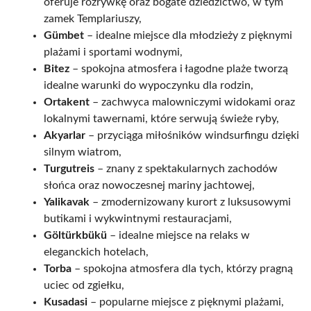
oferuje rozrywkę oraz bogate dziedzictwo, w tym
zamek Templariuszy,
Gümbet
– idealne miejsce dla młodzieży z pięknymi
plażami i sportami wodnymi,
Bitez
– spokojna atmosfera i łagodne plaże tworzą
idealne warunki do wypoczynku dla rodzin,
Ortakent
– zachwyca malowniczymi widokami oraz
lokalnymi tawernami, które serwują świeże ryby,
Akyarlar
– przyciąga miłośników windsurfingu dzięki
silnym wiatrom,
Turgutreis
– znany z spektakularnych zachodów
słońca oraz nowoczesnej mariny jachtowej,
Yalikavak
– zmodernizowany kurort z luksusowymi
butikami i wykwintnymi restauracjami,
Göltürkbükü
– idealne miejsce na relaks w
eleganckich hotelach,
Torba
– spokojna atmosfera dla tych, którzy pragną
uciec od zgiełku,
Kusadasi
– popularne miejsce z pięknymi plażami,