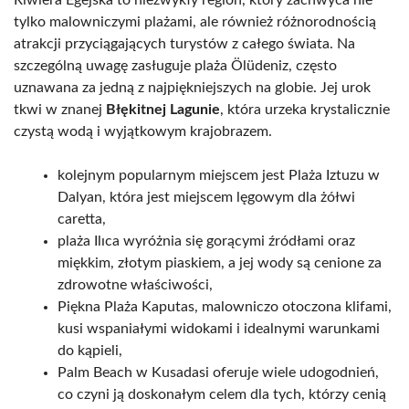
Riwiera Egejska to niezwykły region, który zachwyca nie
tylko malowniczymi plażami, ale również różnorodnością
atrakcji przyciągających turystów z całego świata. Na
szczególną uwagę zasługuje plaża Ölüdeniz, często
uznawana za jedną z najpiękniejszych na globie. Jej urok
tkwi w znanej
Błękitnej Lagunie
, która urzeka krystalicznie
czystą wodą i wyjątkowym krajobrazem.
kolejnym popularnym miejscem jest Plaża Iztuzu w
Dalyan, która jest miejscem lęgowym dla żółwi
caretta,
plaża Ilıca wyróżnia się gorącymi źródłami oraz
miękkim, złotym piaskiem, a jej wody są cenione za
zdrowotne właściwości,
Piękna Plaża Kaputas, malowniczo otoczona klifami,
kusi wspaniałymi widokami i idealnymi warunkami
do kąpieli,
Palm Beach w Kusadasi oferuje wiele udogodnień,
co czyni ją doskonałym celem dla tych, którzy cenią