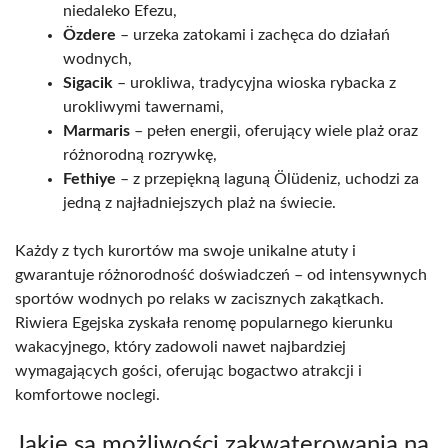
niedaleko Efezu,
Özdere
– urzeka zatokami i zachęca do działań
wodnych,
Sigacik
– urokliwa, tradycyjna wioska rybacka z
urokliwymi tawernami,
Marmaris
– pełen energii, oferujący wiele plaż oraz
różnorodną rozrywkę,
Fethiye
– z przepiękną laguną Ölüdeniz, uchodzi za
jedną z najładniejszych plaż na świecie.
Każdy z tych kurortów ma swoje unikalne atuty i
gwarantuje różnorodność doświadczeń – od intensywnych
sportów wodnych po relaks w zacisznych zakątkach.
Riwiera Egejska zyskała renomę popularnego kierunku
wakacyjnego, który zadowoli nawet najbardziej
wymagających gości, oferując bogactwo atrakcji i
komfortowe noclegi.
Jakie są możliwości zakwaterowania na