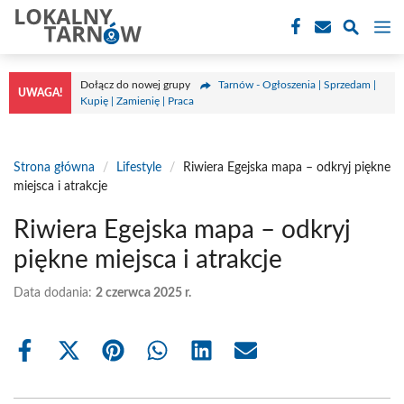
Przejdź
M
do
treści
Dołącz do nowej grupy
Tarnów - Ogłoszenia | Sprzedam |
UWAGA!
Kupię | Zamienię | Praca
Strona główna
/
Lifestyle
/
Riwiera Egejska mapa – odkryj piękne
miejsca i atrakcje
Riwiera Egejska mapa – odkryj
piękne miejsca i atrakcje
Data dodania:
2 czerwca 2025 r.
Share
Share
Share
Share
Share
Share
on
on
on
on
on
on
Facebook
X
Pinterest
WhatsApp
LinkedIn
Email
(Twitter)