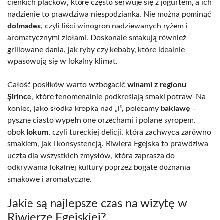
cienkich placków, które często serwuje się z jogurtem, a ich
nadzienie to prawdziwa niespodzianka. Nie można pominąć
dolmades
, czyli liści winogron nadziewanych ryżem i
aromatycznymi ziołami. Doskonale smakują również
grillowane dania, jak ryby czy kebaby, które idealnie
wpasowują się w lokalny klimat.
Całość posiłków warto wzbogacić
winami z regionu
Şirince
, które fenomenalnie podkreślają smaki potraw. Na
koniec, jako słodka kropka nad „i”, polecamy
baklawę
–
pyszne ciasto wypełnione orzechami i polane syropem,
obok
lokum
, czyli tureckiej delicji, która zachwyca zarówno
smakiem, jak i konsystencją. Riwiera Egejska to prawdziwa
uczta dla wszystkich zmysłów, która zaprasza do
odkrywania lokalnej kultury poprzez bogate doznania
smakowe i aromatyczne.
Jakie są najlepsze czas na wizytę w
Riwierze Egejskiej?