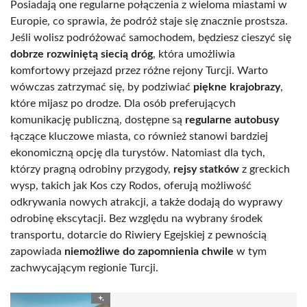
Posiadają one regularne połączenia z wieloma miastami w
Europie, co sprawia, że podróż staje się znacznie prostsza.
Jeśli wolisz podróżować samochodem, będziesz cieszyć się
dobrze rozwiniętą siecią dróg
, która umożliwia
komfortowy przejazd przez różne rejony Turcji. Warto
wówczas zatrzymać się, by podziwiać
piękne krajobrazy
,
które mijasz po drodze. Dla osób preferujących
komunikację publiczną, dostępne są
regularne autobusy
łączące kluczowe miasta, co również stanowi bardziej
ekonomiczną opcję dla turystów. Natomiast dla tych,
którzy pragną odrobiny przygody,
rejsy statków
z greckich
wysp, takich jak Kos czy Rodos, oferują możliwość
odkrywania nowych atrakcji, a także dodają do wyprawy
odrobinę ekscytacji. Bez względu na wybrany środek
transportu, dotarcie do Riwiery Egejskiej z pewnością
zapowiada
niemożliwe do zapomnienia chwile
w tym
zachwycającym regionie Turcji.