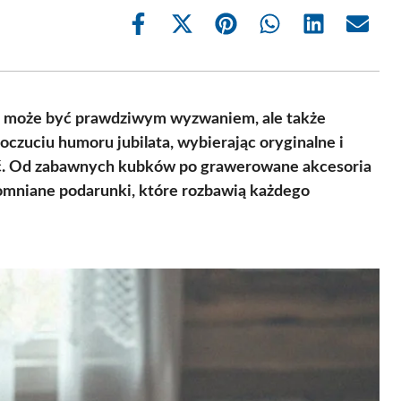
Share
Share
Share
Share
Share
Share
on
on
on
on
on
on
Facebook
X
Pinterest
WhatsApp
LinkedIn
Email
(Twitter)
ny może być prawdziwym wyzwaniem, ale także
oczuciu humoru jubilata, wybierając oryginalne i
ść. Od zabawnych kubków po grawerowane akcesoria
pomniane podarunki, które rozbawią każdego