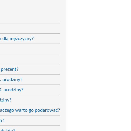
y dla mężczyzny?
 prezent?
. urodziny?
. urodziny?
dziny?
 dlaczego warto go podarować?
h?
ubilata?