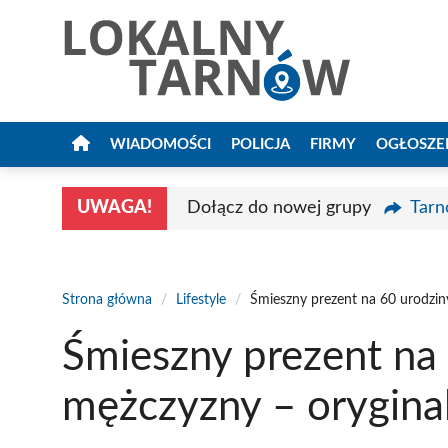
Przejdź
do
treści
WIADOMOŚCI
POLICJA
FIRMY
OGŁOSZE
UWAGA!
Dołącz do nowej grupy
Tarn
Strona główna
/
Lifestyle
/
Śmieszny prezent na 60 urodzin
Śmieszny prezent na 
mężczyzny – orygina