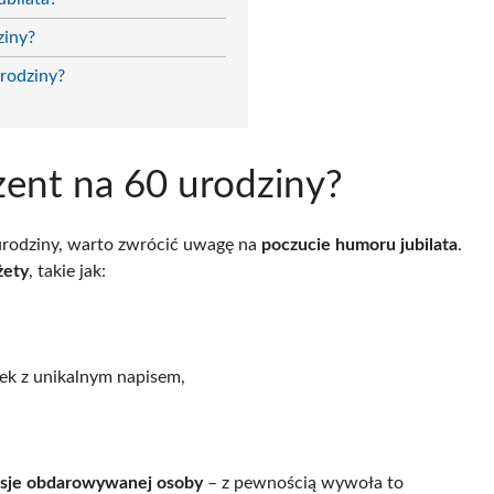
ziny?
urodziny?
zent na 60 urodziny?
urodziny, warto zwrócić uwagę na
poczucie humoru jubilata
.
żety
, takie jak:
ek z unikalnym napisem,
sje obdarowywanej osoby
– z pewnością wywoła to