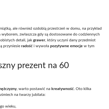
amiątką, ale również ozdobią przestrzeń w domu, na przykład
m wyborem, zwłaszcza gdy są dostosowane do codziennych
obistych detali, jak
grawer
, który uczyni dany przedmiot
ą przyniesie
radość
i wywoła
pozytywne emocje
w tym
szny prezent na 60
mężczyzny
, warto postawić na
kreatywność
. Oto kilka
śmiech na twarzy jubilata:
go wieku,