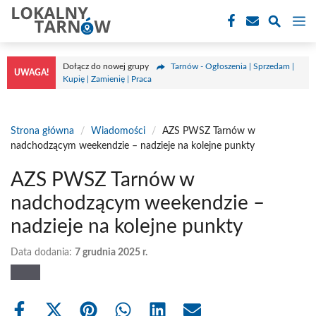
Przejdź
M
do
treści
Dołącz do nowej grupy
Tarnów - Ogłoszenia | Sprzedam |
UWAGA!
Kupię | Zamienię | Praca
Strona główna
/
Wiadomości
/
AZS PWSZ Tarnów w
nadchodzącym weekendzie – nadzieje na kolejne punkty
AZS PWSZ Tarnów w
nadchodzącym weekendzie –
nadzieje na kolejne punkty
Data dodania:
7 grudnia 2025 r.
Share
Share
Share
Share
Share
Share