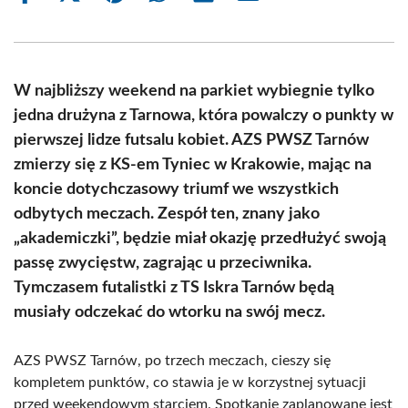
on
on
on
on
on
on
Facebook
X
Pinterest
WhatsApp
LinkedIn
Email
(Twitter)
W najbliższy weekend na parkiet wybiegnie tylko
jedna drużyna z Tarnowa, która powalczy o punkty w
pierwszej lidze futsalu kobiet. AZS PWSZ Tarnów
zmierzy się z KS-em Tyniec w Krakowie, mając na
koncie dotychczasowy triumf we wszystkich
odbytych meczach. Zespół ten, znany jako
„akademiczki”, będzie miał okazję przedłużyć swoją
passę zwycięstw, zagrając u przeciwnika.
Tymczasem futalistki z TS Iskra Tarnów będą
musiały odczekać do wtorku na swój mecz.
AZS PWSZ Tarnów, po trzech meczach, cieszy się
kompletem punktów, co stawia je w korzystnej sytuacji
przed weekendowym starciem. Spotkanie zaplanowane jest