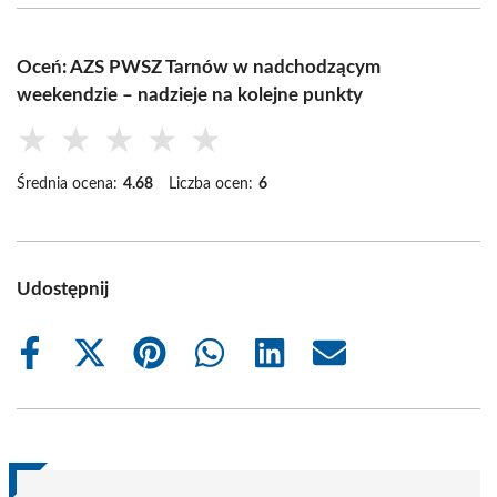
Oceń: AZS PWSZ Tarnów w nadchodzącym
weekendzie – nadzieje na kolejne punkty
★
★
★
★
★
Średnia ocena:
4.68
Liczba ocen:
6
Udostępnij
Share
Share
Share
Share
Share
Share
on
on
on
on
on
on
Facebook
X
Pinterest
WhatsApp
LinkedIn
Email
(Twitter)