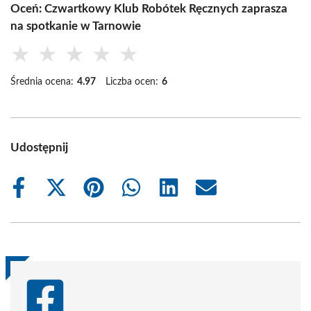
Oceń: Czwartkowy Klub Robótek Ręcznych zaprasza
na spotkanie w Tarnowie
★
★
★
★
★
Średnia ocena:
4.97
Liczba ocen:
6
Udostępnij
Share
Share
Share
Share
Share
Share
on
on
on
on
on
on
Facebook
X
Pinterest
WhatsApp
LinkedIn
Email
(Twitter)