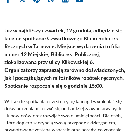
Share
Share
Share
Share
Share
Share
on
on
on
on
on
on
Facebook
X
Pinterest
WhatsApp
LinkedIn
Email
(Twitter)
Już w najbliższy czwartek, 12 grudnia, odbędzie się
kolejne spotkanie Czwartkowego Klubu Robótek
Ręcznych w Tarnowie. Miejsce wydarzenia to filia
numer 12 Miejskiej Biblioteki Publicznej,
zlokalizowana przy ulicy Klikowskiej 6.
Organizatorzy zapraszają zarówno doświadczonych,
jak i początkujących miłośników robótek ręcznych.
Spotkanie rozpocznie się o godzinie 15:00.
W trakcie spotkania uczestnicy będą mogli wymieniać się
doświadczeniami, uczyć się od bardziej zaawansowanych
klubowiczów oraz rozwijać swoje umiejętności. Dla osób,
które dopiero zaczynają swoją przygodę z dzierganiem,
przygotowane zostaną wsparcie oraz porady, co znacznie