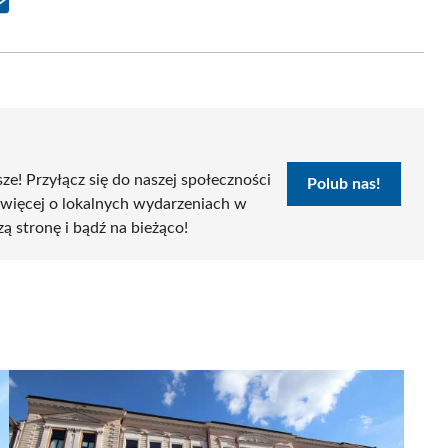
Share
on
Email
sze! Przyłącz się do naszej społeczności
Polub nas!
 więcej o lokalnych wydarzeniach w
zą stronę i bądź na bieżąco!