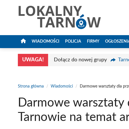
Przejdź
do
treści
WIADOMOŚCI
POLICJA
FIRMY
OGŁOSZENI
UWAGA!
Dołącz do nowej grupy
Tarn
Strona główna
/
Wiadomości
/
Darmowe warsztaty dla prze
Darmowe warsztaty d
Tarnowie na temat ar