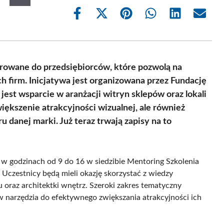
Share
Share
Share
Share
Share
Share
on
on
on
on
on
on
Facebook
X
Pinterest
WhatsApp
LinkedIn
Email
(Twitter)
rowane do przedsiębiorców, które pozwolą na
 firm. Inicjatywa jest organizowana przez Fundację
est wsparcie w aranżacji witryn sklepów oraz lokali
iększenie atrakcyjności wizualnej, ale również
u danej marki. Już teraz trwają zapisy na to
ę w godzinach od 9 do 16 w siedzibie Mentoring Szkolenia
Uczestnicy będą mieli okazję skorzystać z wiedzy
oraz architektki wnętrz. Szeroki zakres tematyczny
 narzędzia do efektywnego zwiększania atrakcyjności ich