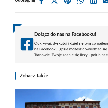
Udostępnij
Share
Share
Share
Share
Share
on
on
on
on
on
Facebook
X
Pinterest
WhatsApp
LinkedIn
(Twitter)
Dołącz do nas na Facebooku!
Odkrywaj, dyskutuj i dziel się tym co najlep
na Facebooku, gdzie możesz dowiedzieć się
Tarnowie. Twoje zdanie się liczy - polub nas
Zobacz Także