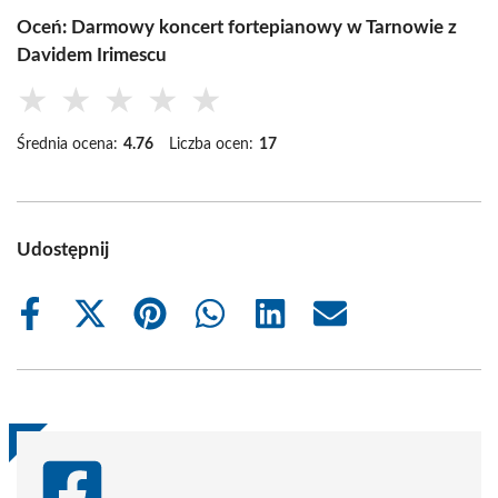
Oceń: Darmowy koncert fortepianowy w Tarnowie z
Davidem Irimescu
★
★
★
★
★
Średnia ocena:
4.76
Liczba ocen:
17
Udostępnij
Share
Share
Share
Share
Share
Share
on
on
on
on
on
on
Facebook
X
Pinterest
WhatsApp
LinkedIn
Email
(Twitter)