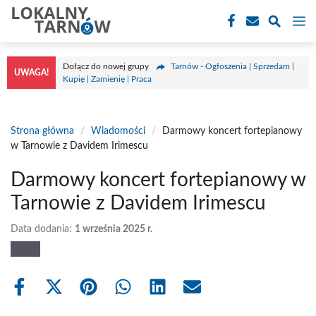
Przejdź
M
do
treści
Dołącz do nowej grupy
Tarnów - Ogłoszenia | Sprzedam |
UWAGA!
Kupię | Zamienię | Praca
Strona główna
/
Wiadomości
/
Darmowy koncert fortepianowy
w Tarnowie z Davidem Irimescu
Darmowy koncert fortepianowy w
Tarnowie z Davidem Irimescu
Data dodania:
1 września 2025 r.
Share
Share
Share
Share
Share
Share
on
on
on
on
on
on
Facebook
X
Pinterest
WhatsApp
LinkedIn
Email