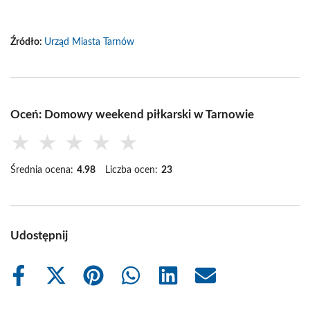
Źródło:
Urząd Miasta Tarnów
Oceń: Domowy weekend piłkarski w Tarnowie
★
★
★
★
★
Średnia ocena:
4.98
Liczba ocen:
23
Udostępnij
Share
Share
Share
Share
Share
Share
on
on
on
on
on
on
Facebook
X
Pinterest
WhatsApp
LinkedIn
Email