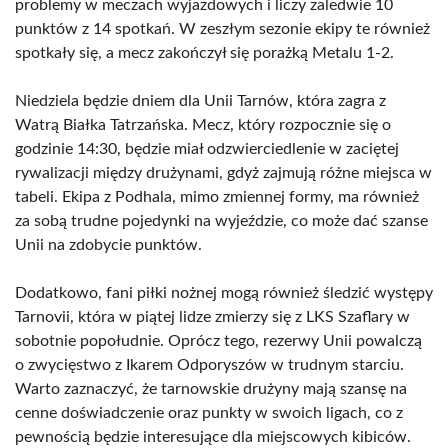
problemy w meczach wyjazdowych i liczy zaledwie 10
punktów z 14 spotkań. W zeszłym sezonie ekipy te również
spotkały się, a mecz zakończył się porażką Metalu 1-2.
Niedziela będzie dniem dla Unii Tarnów, która zagra z
Watrą Białka Tatrzańska. Mecz, który rozpocznie się o
godzinie 14:30, będzie miał odzwierciedlenie w zaciętej
rywalizacji między drużynami, gdyż zajmują różne miejsca w
tabeli. Ekipa z Podhala, mimo zmiennej formy, ma również
za sobą trudne pojedynki na wyjeździe, co może dać szanse
Unii na zdobycie punktów.
Dodatkowo, fani piłki nożnej mogą również śledzić występy
Tarnovii, która w piątej lidze zmierzy się z LKS Szaflary w
sobotnie popołudnie. Oprócz tego, rezerwy Unii powalczą
o zwycięstwo z Ikarem Odporyszów w trudnym starciu.
Warto zaznaczyć, że tarnowskie drużyny mają szansę na
cenne doświadczenie oraz punkty w swoich ligach, co z
pewnością będzie interesujące dla miejscowych kibiców.