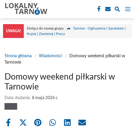
Przejdź
M
do
treści
Dołącz do nowej grupy
Tarnów - Ogłoszenia | Sprzedam |
UWAGA!
Kupię | Zamienię | Praca
Strona główna
/
Wiadomości
/
Domowy weekend piłkarski w
Tarnowie
Domowy weekend piłkarski w
Tarnowie
Data dodania:
8 maja 2026 r.
Share
Share
Share
Share
Share
Share
on
on
on
on
on
on
Facebook
X
Pinterest
WhatsApp
LinkedIn
Email