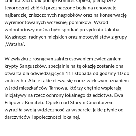
cmentarzach. Jak podaje Komitet Opieki, pieniądze z
tegorocznej zbiórki przeznaczone będą na renowację
najbardziej zniszczonych nagrobków oraz na konserwację
wyremontowanych wcześniej pomników. Wśród
wolontariuszy można było spotkać prezydenta Jakuba
Kwaśnego, radnych miejskich oraz motocyklistów z grupy
„Wataha”.
W związku z rosnącym zainteresowaniem zwiedzaniem
krypty Sanguszków, specjalnie na tę okazję zostanie ona
otwarta dla odwiedzających 11 listopada od godziny 10 do
zmierzchu. Akcje takie cieszą się coraz większym uznaniem
wśród mieszkańców Tarnowa, którzy chętnie wspierają
inicjatywy na rzecz ochrony lokalnego dziedzictwa. Ewa
Filipów z Komitetu Opieki nad Starym Cmentarzem
wyraziła swoją wdzięczność za wsparcie, jakie płynie od
darczyńców i społeczności lokalnej.