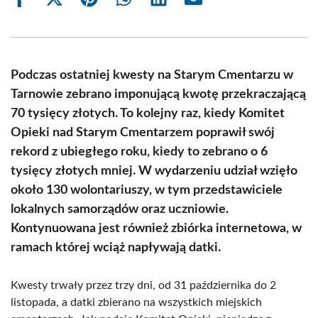
Share
Share
Share
Share
Share
Share
on
on
on
on
on
on
Facebook
X
Pinterest
WhatsApp
LinkedIn
Email
(Twitter)
Podczas ostatniej kwesty na Starym Cmentarzu w
Tarnowie zebrano imponującą kwotę przekraczającą
70 tysięcy złotych. To kolejny raz, kiedy Komitet
Opieki nad Starym Cmentarzem poprawił swój
rekord z ubiegłego roku, kiedy to zebrano o 6
tysięcy złotych mniej. W wydarzeniu udział wzięło
około 130 wolontariuszy, w tym przedstawiciele
lokalnych samorządów oraz uczniowie.
Kontynuowana jest również zbiórka internetowa, w
ramach której wciąż napływają datki.
Kwesty trwały przez trzy dni, od 31 października do 2
listopada, a datki zbierano na wszystkich miejskich