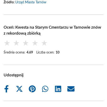
Źródło:
Urząd Miasta Tarnów
Oceń: Kwesta na Starym Cmentarzu w Tarnowie znów
z rekordową zbiórką
★
★
★
★
★
Średnia ocena:
4.69
Liczba ocen:
10
Udostępnij
Share
Share
Share
Share
Share
Share
on
on
on
on
on
on
Facebook
X
Pinterest
WhatsApp
LinkedIn
Email
(Twitter)