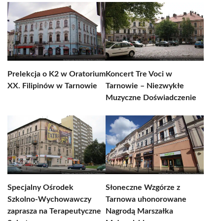
Prelekcja o K2 w Oratorium
Koncert Tre Voci w
XX. Filipinów w Tarnowie
Tarnowie – Niezwykłe
Muzyczne Doświadczenie
Specjalny Ośrodek
Słoneczne Wzgórze z
Szkolno-Wychowawczy
Tarnowa uhonorowane
zaprasza na Terapeutyczne
Nagrodą Marszałka