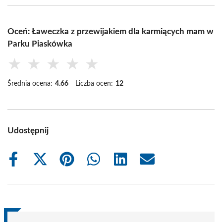
Oceń: Ławeczka z przewijakiem dla karmiących mam w
Parku Piaskówka
★
★
★
★
★
Średnia ocena:
4.66
Liczba ocen:
12
Udostępnij
Share
Share
Share
Share
Share
Share
on
on
on
on
on
on
Facebook
X
Pinterest
WhatsApp
LinkedIn
Email
(Twitter)