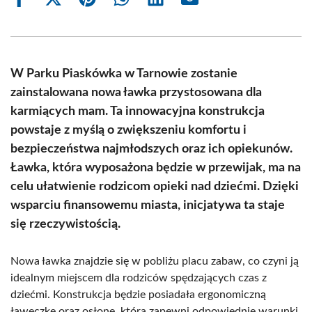
Share
Share
Share
Share
Share
Share
on
on
on
on
on
on
Facebook
X
Pinterest
WhatsApp
LinkedIn
Email
(Twitter)
W Parku Piaskówka w Tarnowie zostanie
zainstalowana nowa ławka przystosowana dla
karmiących mam. Ta innowacyjna konstrukcja
powstaje z myślą o zwiększeniu komfortu i
bezpieczeństwa najmłodszych oraz ich opiekunów.
Ławka, która wyposażona będzie w przewijak, ma na
celu ułatwienie rodzicom opieki nad dziećmi. Dzięki
wsparciu finansowemu miasta, inicjatywa ta staje
się rzeczywistością.
Nowa ławka znajdzie się w pobliżu placu zabaw, co czyni ją
idealnym miejscem dla rodziców spędzających czas z
dziećmi. Konstrukcja będzie posiadała ergonomiczną
ławeczkę oraz osłonę, która zapewni odpowiednie warunki