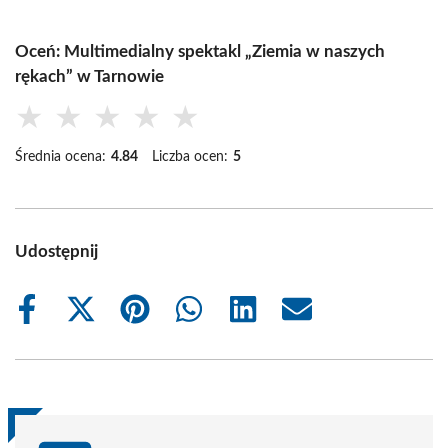
Oceń: Multimedialny spektakl „Ziemia w naszych
rękach” w Tarnowie
★
★
★
★
★
Średnia ocena:
4.84
Liczba ocen:
5
Udostępnij
Share
Share
Share
Share
Share
Share
on
on
on
on
on
on
Facebook
X
Pinterest
WhatsApp
LinkedIn
Email
(Twitter)