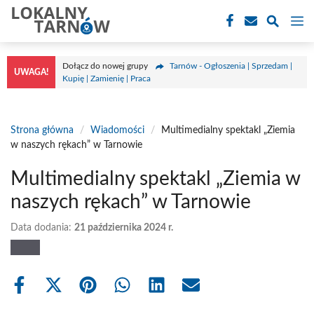
Przejdź
M
do
treści
Dołącz do nowej grupy
Tarnów - Ogłoszenia | Sprzedam |
UWAGA!
Kupię | Zamienię | Praca
Strona główna
/
Wiadomości
/
Multimedialny spektakl „Ziemia
w naszych rękach” w Tarnowie
Multimedialny spektakl „Ziemia w
naszych rękach” w Tarnowie
Data dodania:
21 października 2024 r.
Share
Share
Share
Share
Share
Share
on
on
on
on
on
on
Facebook
X
Pinterest
WhatsApp
LinkedIn
Email