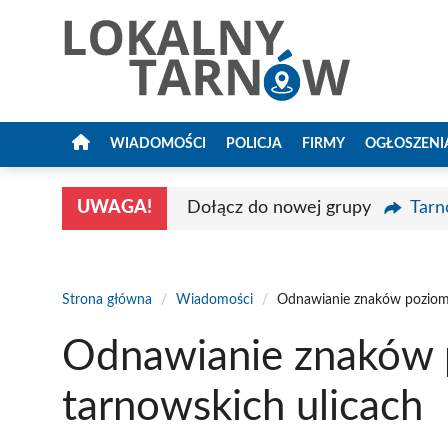
Przejdź
do
treści
WIADOMOŚCI
POLICJA
FIRMY
OGŁOSZENI
UWAGA!
Dołącz do nowej grupy
Tarn
Strona główna
/
Wiadomości
/
Odnawianie znaków poziomy
Odnawianie znaków 
tarnowskich ulicach