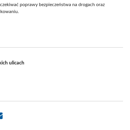
oczekiwać poprawy bezpieczeństwa na drogach oraz
akowaniu.
ich ulicach
Share
on
Email