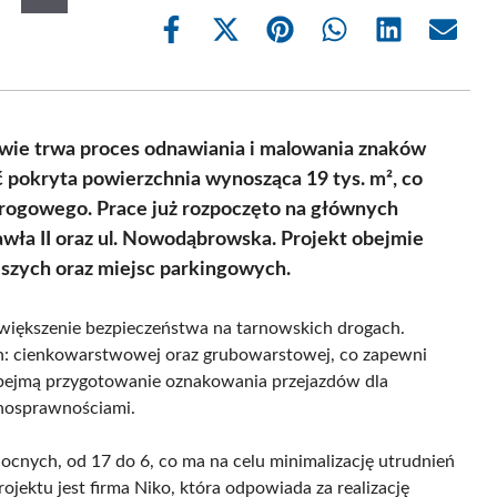
Share
Share
Share
Share
Share
Share
on
on
on
on
on
on
Facebook
X
Pinterest
WhatsApp
LinkedIn
Email
(Twitter)
owie trwa proces odnawiania i malowania znaków
 pokryta powierzchnia wynosząca 19 tys. m², co
rogowego. Prace już rozpoczęto na głównych
Pawła II oraz ul. Nowodąbrowska. Projekt obejmie
eszych oraz miejsc parkingowych.
zwiększenie bezpieczeństwa na tarnowskich drogach.
: cienkowarstwowej oraz grubowarstowej, co zapewni
obejmą przygotowanie oznakowania przejazdów dla
łnosprawnościami.
ocnych, od 17 do 6, co ma na celu minimalizację utrudnień
ektu jest firma Niko, która odpowiada za realizację