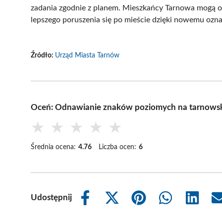
zadania zgodnie z planem. Mieszkańcy Tarnowa mogą 
lepszego poruszenia się po mieście dzięki nowemu ozn
Źródło:
Urząd Miasta Tarnów
Oceń: Odnawianie znaków poziomych na tarnowsk
★
★
★
★
★
Średnia ocena:
4.76
Liczba ocen:
6
Udostępnij
Share
Share
Share
Share
Share
on
on
on
on
on
Facebook
X
Pinterest
WhatsApp
LinkedIn