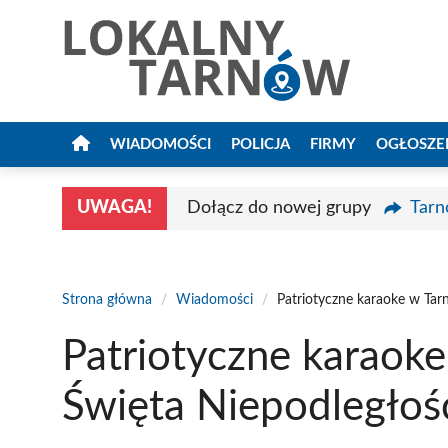
Przejdź
do
treści
WIADOMOŚCI
POLICJA
FIRMY
OGŁOSZE
UWAGA!
Dołącz do nowej grupy
Tarn
Strona główna
/
Wiadomości
/
Patriotyczne karaoke w Tarn
Patriotyczne karaoke
Święta Niepodległoś