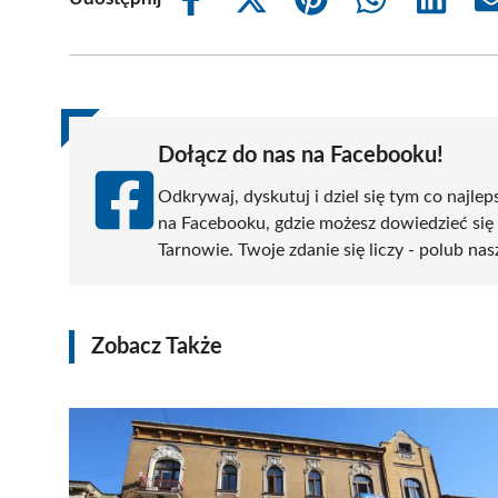
Share
Share
Share
Share
Share
on
on
on
on
on
Facebook
X
Pinterest
WhatsApp
LinkedIn
(Twitter)
Dołącz do nas na Facebooku!
Odkrywaj, dyskutuj i dziel się tym co najlep
na Facebooku, gdzie możesz dowiedzieć się
Tarnowie. Twoje zdanie się liczy - polub nas
Zobacz Także