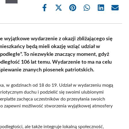
Share
Share
Share
Share
Share
Share
on
on
on
on
on
on
Facebook
X
Pinterest
WhatsApp
LinkedIn
Email
(Twitter)
 wyjątkowe wydarzenie z okazji zbliżającego się
mieszkańcy będą mieli okazję wziąć udział w
podległe”. To niezwykle znaczący moment, gdyż
odległość 106 lat temu. Wydarzenie to ma na celu
śpiewanie znanych piosenek patriotskich.
ka, w godzinach od 18 do 19. Udział w wydarzeniu mogą
triotycznym duchu i podzielić się swoimi ulubionymi
erplatte zachęca uczestników do przesyłania swoich
 co zapewni możliwość stworzenia wyjątkowej atmosfery
dległości, ale także integruje lokalną społeczność,