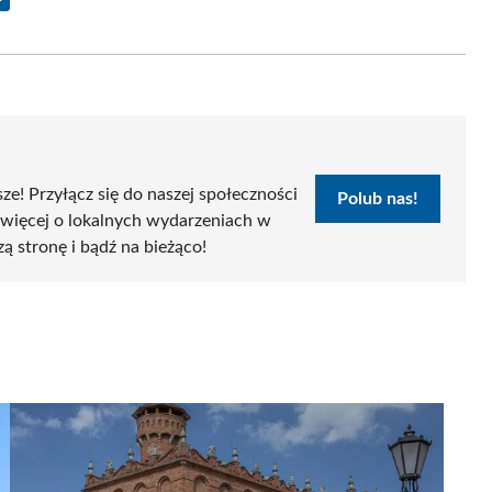
Share
on
Email
sze! Przyłącz się do naszej społeczności
Polub nas!
 więcej o lokalnych wydarzeniach w
zą stronę i bądź na bieżąco!