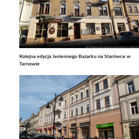
Kolejna edycja Jesiennego Bazarku na Starówce w
Tarnowie