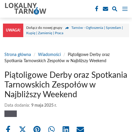
Przejdź
M
do
treści
Dołącz do nowej grupy
Tarnów - Ogłoszenia | Sprzedam |
UWAGA!
Kupię | Zamienię | Praca
Strona główna
/
Wiadomości
/
Piątoligowe Derby oraz
Spotkania Tarnowskich Zespołów w Najbliższy Weekend
Piątoligowe Derby oraz Spotkania
Tarnowskich Zespołów w
Najbliższy Weekend
Data dodania:
9 maja 2025 r.
Share
Share
Share
Share
Share
Share