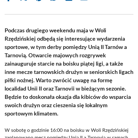
on
on
on
on
on
on
Facebook
X
Pinterest
WhatsApp
LinkedIn
Email
(Twitter)
Podczas drugiego weekendu maja w Woli
Rzędzińskiej odbędą się interesujące wydarzenia
sportowe, w tym derby pomiędzy Unią II Tarnów a
Tarnovią. Otwarcie majowych rozgrywek
zainauguruje starcie na boisku piątej ligi, a także
inne mecze tarnowskich drużyn w seniorskich ligach
piłki nożnej. Warto zwrócić uwagę na formę
localidad Unii II oraz Tarnovii w bieżącym sezonie.
Będzie to doskonała okazja dla kibiców do wsparcia
swoich drużyn oraz cieszenia się lokalnym
sportowym klimatem.
W sobotę o godzinie 16:00 na boisku w Woli Rzędzińskiej
zaplanowano mecz pomiędzy Unią II a Tarnovią w ramach