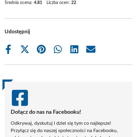
Średnia ocena:
4.81
Liczba ocen:
22
Udostępnij
Share
Share
Share
Share
Share
Share
on
on
on
on
on
on
Facebook
X
Pinterest
WhatsApp
LinkedIn
Email
(Twitter)
Dołącz do nas na Facebooku!
Odkrywaj, dyskutuj i dziel się tym co najlepsze!
Przyłącz się do naszej społeczności na Facebooku,