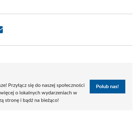
Share
on
Email
sze! Przyłącz się do naszej społeczności
Polub nas!
 więcej o lokalnych wydarzeniach w
zą stronę i bądź na bieżąco!