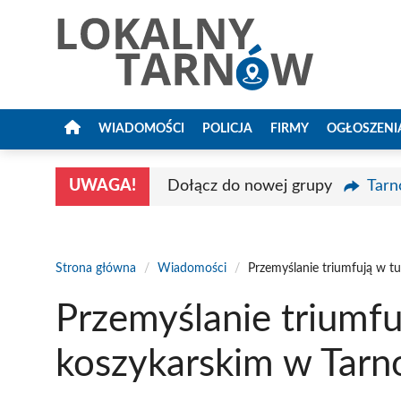
Przejdź
do
treści
WIADOMOŚCI
POLICJA
FIRMY
OGŁOSZENI
UWAGA!
Dołącz do nowej grupy
Tarn
Strona główna
/
Wiadomości
/
Przemyślanie triumfują w t
Przemyślanie triumfu
koszykarskim w Tarn