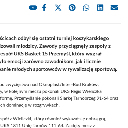
Share
Share
Share
Share
Share
Share
on
on
on
on
on
on
Facebook
X
Pinterest
WhatsApp
LinkedIn
Email
(Twitter)
icach odbył się ostatni turniej koszykarskiego
zowali młodzicy. Zawody przyciągnęły zespoły z
zespół UKS Basket 15 Przemyśl, który wygrał
ło emocji zarówno zawodnikom, jak i licznie
anie młodych sportowców w rywalizację sportową.
c od zwycięstwa nad Oknoplast/Inter-Bud Kraków,
y, w kolejnym meczu pokonali UKS Regis Wieliczka
formę, Przemyślanie pokonali Siarkę Tarnobrzeg 91-64 oraz
ich dominację w rozgrywkach.
espół z Wieliczki, który również wykazał się dobrą grą,
MUKS 1811 Unię Tarnów 111-64. Zacięty mecz z