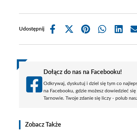
Udostępnij
Share
Share
Share
Share
Share
on
on
on
on
on
Facebook
X
Pinterest
WhatsApp
LinkedIn
(Twitter)
Dołącz do nas na Facebooku!
Odkrywaj, dyskutuj i dziel się tym co najlep
na Facebooku, gdzie możesz dowiedzieć się
Tarnowie. Twoje zdanie się liczy - polub nas
Zobacz Także