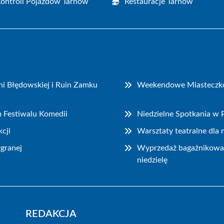
Kontroli Pojazdów Tarnów
Restauracje Tarnów
i Błędowskiej i Ruin Zamku
Weekendowe Miasteczko P
m Festiwalu Komedii
Niedzielne Spotkania w
cji
Warsztaty teatralne dla
granej
Wyprzedaż bagażnikowa i
niedzielę
REDAKCJA