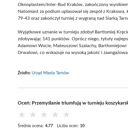
Oknoplastem/Inter-Bud Kraków, zakończony wynikiem 7
Natomiast za podium uplasował się zespół z Krakowa,
79-43 oraz zakończył turniej z wygraną nad Siarką Tarn
Wyjątkowe uznanie w turnieju zdobył Bartłomiej Kręcina
zdobywając 141 punktów. Oprócz niego, tytuły najle
Adamowi Wocie, Mateuszowi Szalachy, Bartłomiejow
Drwalowi, co wskazuje na wysoką jakość i zaangażow
Źródło:
Urząd Miasta Tarnów
Oceń: Przemyślanie triumfują w turnieju koszykar
★
★
★
★
★
Średnia ocena:
4.77
Liczba ocen:
10