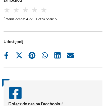
samochód”
★
★
★
★
★
Średnia ocena:
4.77
Liczba ocen:
5
Udostępnij
Share
Share
Share
Share
Share
Share
on
on
on
on
on
on
Facebook
X
Pinterest
WhatsApp
LinkedIn
Email
(Twitter)
Dołącz do nas na Facebooku!