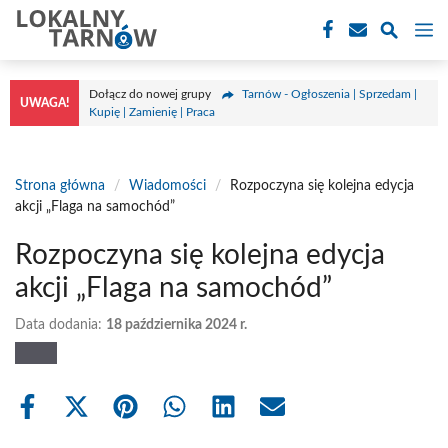
Przejdź
M
do
treści
Dołącz do nowej grupy
Tarnów - Ogłoszenia | Sprzedam |
UWAGA!
Kupię | Zamienię | Praca
Strona główna
/
Wiadomości
/
Rozpoczyna się kolejna edycja
akcji „Flaga na samochód”
Rozpoczyna się kolejna edycja
akcji „Flaga na samochód”
Data dodania:
18 października 2024 r.
Share
Share
Share
Share
Share
Share
on
on
on
on
on
on
Facebook
X
Pinterest
WhatsApp
LinkedIn
Email