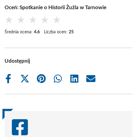
Oceń: Spotkanie o Historii Żużla w Tarnowie
★
★
★
★
★
Średnia ocena:
4.6
Liczba ocen:
25
Udostępnij
Share
Share
Share
Share
Share
Share
on
on
on
on
on
on
Facebook
X
Pinterest
WhatsApp
LinkedIn
Email
(Twitter)