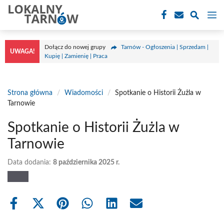
Przejdź
M
do
treści
Dołącz do nowej grupy
Tarnów - Ogłoszenia | Sprzedam |
UWAGA!
Kupię | Zamienię | Praca
Strona główna
/
Wiadomości
/
Spotkanie o Historii Żużla w
Tarnowie
Spotkanie o Historii Żużla w
Tarnowie
Data dodania:
8 października 2025 r.
Share
Share
Share
Share
Share
Share
on
on
on
on
on
on
Facebook
X
Pinterest
WhatsApp
LinkedIn
Email