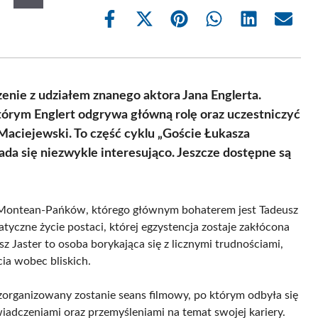
Share
Share
Share
Share
Share
Share
on
on
on
on
on
on
Facebook
X
Pinterest
WhatsApp
LinkedIn
Email
(Twitter)
nie z udziałem znanego aktora Jana Englerta.
którym Englert odgrywa główną rolę oraz uczestniczyć
Maciejewski. To część cyklu „Goście Łukasza
da się niezwykle interesująco. Jeszcze dostępne są
i Montean-Pańków, którego głównym bohaterem jest Tadeusz
atyczne życie postaci, której egzystencja zostaje zakłócona
z Jaster to osoba borykająca się z licznymi trudnościami,
ia wobec bliskich.
 zorganizowany zostanie seans filmowy, po którym odbyła się
wiadczeniami oraz przemyśleniami na temat swojej kariery.