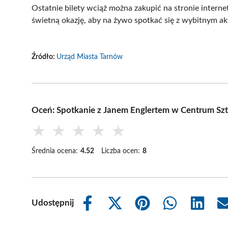
Ostatnie bilety wciąż można zakupić na stronie intern
świetną okazję, aby na żywo spotkać się z wybitnym ak
Źródło:
Urząd Miasta Tarnów
Oceń: Spotkanie z Janem Englertem w Centrum Szt
★
★
★
★
★
Średnia ocena:
4.52
Liczba ocen:
8
Udostępnij
Share
Share
Share
Share
Share
on
on
on
on
on
Facebook
X
Pinterest
WhatsApp
LinkedIn