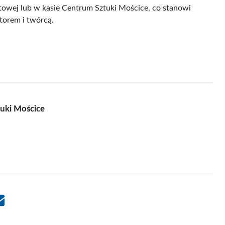
etowej lub w kasie Centrum Sztuki Mościce, co stanowi
torem i twórcą.
uki Mościce
Share
on
Email