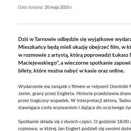
Data dodania:
20 maja 2025 r.
Dziś w Tarnowie odbędzie się wyjątkowe wydarze
Mieszkańcy będą mieli okazję obejrzeć film, w 
w rozmowie z artystą, którą poprowadzi Łukasz 
Maciejewskiego”, a wieczorne spotkanie zapowia
bilety, które można nabyć w kasie oraz online.
Wydarzenie ma związek z filmem w reżyserii Dominik
Jaster, grany przez Englerta. Historia przedstawia dram
przez tragiczny wypadek. W interpretacji aktora, Tadeus
stawiająca czoła wyzwaniom i dążąca do uczciwego życ
Spotkanie składa się z dwóch części. O godzinie 18:00
rozmowa, w której Jan Englert podzieli się swoimi doś