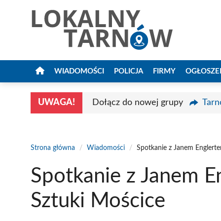
Przejdź
do
treści
WIADOMOŚCI
POLICJA
FIRMY
OGŁOSZE
UWAGA!
Dołącz do nowej grupy
Tarn
Strona główna
/
Wiadomości
/
Spotkanie z Janem Englert
Spotkanie z Janem 
Sztuki Mościce