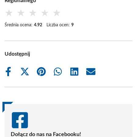
Regionalnego
★
★
★
★
★
Średnia ocena:
4.92
Liczba ocen:
9
Udostępnij
Share
Share
Share
Share
Share
Share
on
on
on
on
on
on
Facebook
X
Pinterest
WhatsApp
LinkedIn
Email
(Twitter)
Dołącz do nas na Facebooku!