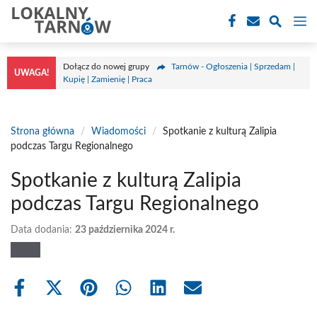
Przejdź
M
do
treści
Dołącz do nowej grupy
Tarnów - Ogłoszenia | Sprzedam |
UWAGA!
Kupię | Zamienię | Praca
Strona główna
/
Wiadomości
/
Spotkanie z kulturą Zalipia
podczas Targu Regionalnego
Spotkanie z kulturą Zalipia
podczas Targu Regionalnego
Data dodania:
23 października 2024 r.
Share
Share
Share
Share
Share
Share
on
on
on
on
on
on
Facebook
X
Pinterest
WhatsApp
LinkedIn
Email