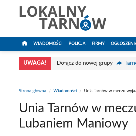
Przejdź
do
treści
WIADOMOŚCI
POLICJA
FIRMY
OGŁOSZENI
UWAGA!
Dołącz do nowej grupy
Tarn
Strona główna
/
Wiadomości
/
Unia Tarnów w meczu wyj
Unia Tarnów w mecz
Lubaniem Maniowy