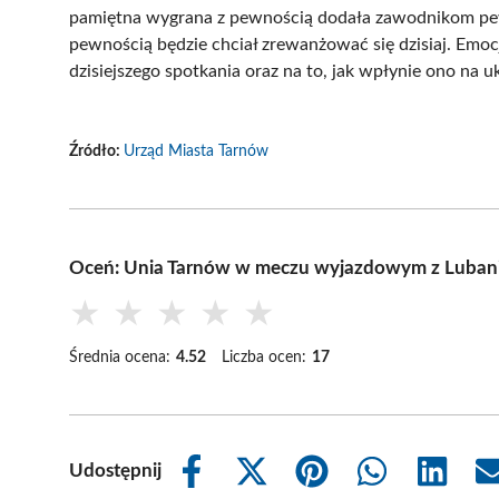
pamiętna wygrana z pewnością dodała zawodnikom pewn
pewnością będzie chciał zrewanżować się dzisiaj. Emocje
dzisiejszego spotkania oraz na to, jak wpłynie ono na u
Źródło:
Urząd Miasta Tarnów
Oceń: Unia Tarnów w meczu wyjazdowym z Luba
★
★
★
★
★
Średnia ocena:
4.52
Liczba ocen:
17
Udostępnij
Share
Share
Share
Share
Share
on
on
on
on
on