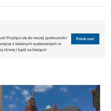
Email
sze! Przyłącz się do naszej społeczności
Polub nas!
 więcej o lokalnych wydarzeniach w
zą stronę i bądź na bieżąco!