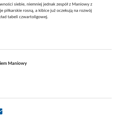
ości siebie, niemniej jednak zespół z Maniowy z
 piłkarskie rosną, a kibice już oczekują na rozwój
kład tabeli czwartoligowej.
niem Maniowy
Share
on