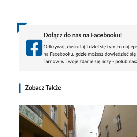
Facebook
X
Pinterest
WhatsApp
LinkedIn
(Twitter)
Dołącz do nas na Facebooku!
Odkrywaj, dyskutuj i dziel się tym co najlep
na Facebooku, gdzie możesz dowiedzieć się
Tarnowie. Twoje zdanie się liczy - polub nas
Zobacz Także