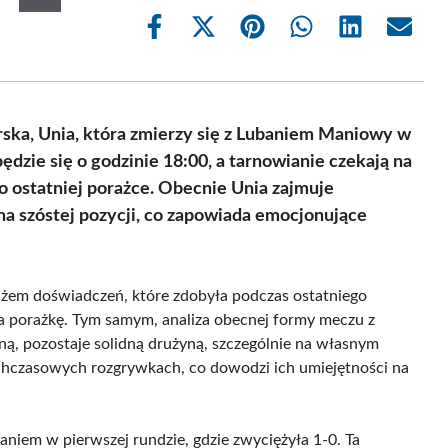
Share
Share
Share
Share
Share
Share
on
on
on
on
on
on
Facebook
X
Pinterest
WhatsApp
LinkedIn
Email
(Twitter)
rska, Unia, która zmierzy się z Lubaniem Maniowy w
ędzie się o godzinie 18:00, a tarnowianie czekają na
o ostatniej porażce. Obecnie Unia zajmuje
 na szóstej pozycji, co zapowiada emocjonujące
ażem doświadczeń, które zdobyła podczas ostatniego
ła porażkę. Tym samym, analiza obecnej formy meczu z
ną, pozostaje solidną drużyną, szczególnie na własnym
ychczasowych rozgrywkach, co dowodzi ich umiejętności na
niem w pierwszej rundzie, gdzie zwyciężyła 1-0. Ta