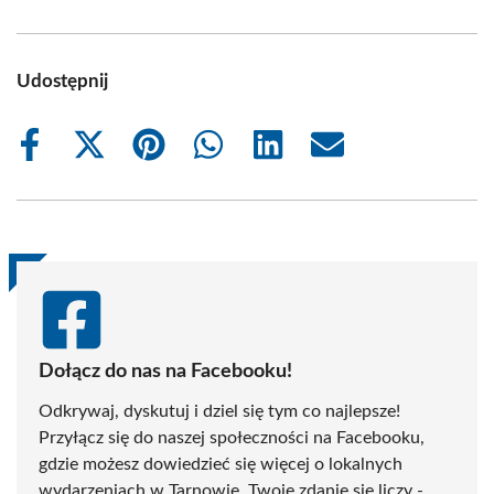
Udostępnij
Share
Share
Share
Share
Share
Share
on
on
on
on
on
on
Facebook
X
Pinterest
WhatsApp
LinkedIn
Email
(Twitter)
Dołącz do nas na Facebooku!
Odkrywaj, dyskutuj i dziel się tym co najlepsze!
Przyłącz się do naszej społeczności na Facebooku,
gdzie możesz dowiedzieć się więcej o lokalnych
wydarzeniach w Tarnowie. Twoje zdanie się liczy -