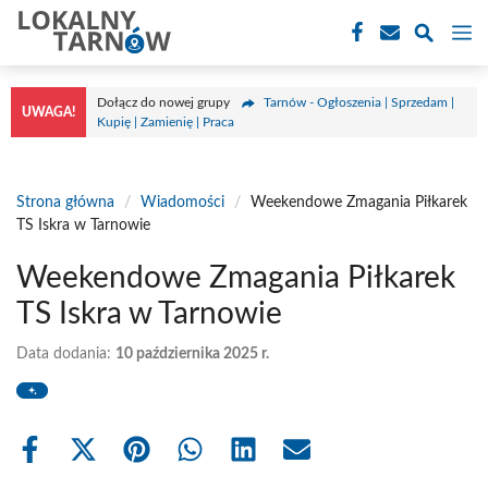
Przejdź
M
do
treści
Dołącz do nowej grupy
Tarnów - Ogłoszenia | Sprzedam |
UWAGA!
Kupię | Zamienię | Praca
Strona główna
/
Wiadomości
/
Weekendowe Zmagania Piłkarek
TS Iskra w Tarnowie
Weekendowe Zmagania Piłkarek
TS Iskra w Tarnowie
Data dodania:
10 października 2025 r.
Share
Share
Share
Share
Share
Share
on
on
on
on
on
on