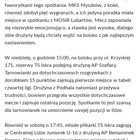
faworytkami tego spotkania. MKS Myszków, z kolei,
również zdobył pięć wygranych, a ich jedyna porażka miała
miejsce w spotkaniu z MOSiR Lubartów. Mecz zapowiada
się niezwykle emocjonująco, a stawka jest wysoka, dlatego
obie drużyny będą chciały wyjść na boisko z jak najlepszym
nastawieniem.
W niedzielę, o godzinie 15:00, na boisku przy ul. Krzyskiej
171, rezerwy TS Iskra podejmą drużynę AP Szaflary.
Tarnowianki po dotychczasowych rozgrywkach z
dorobkiem 15 punktów zajmują pierwsze miejsce w tabeli
czwartej ligi. Drużyna z Podhala natomiast przeżywa
trudności, bowiem przegrała wszystkie dotychczasowe
mecze i zajmuje ostatnią pozycję. Spotkanie to jest szansą
dla tarnowianek na umocnienie swojej pozycji w lidze.
Również w sobotę o 17:45, młode piłkarki TS Iskra zagrają
w Centralnej Lidze Juniorek U-16 z drużyną AP Beniaminek