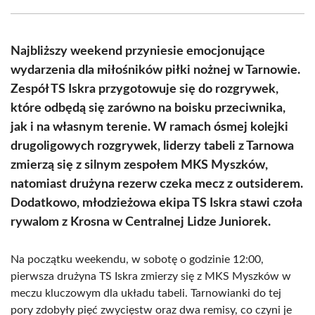
Facebook
X
Pinterest
WhatsApp
LinkedIn
Email
(Twitter)
Najbliższy weekend przyniesie emocjonujące
wydarzenia dla miłośników piłki nożnej w Tarnowie.
Zespół TS Iskra przygotowuje się do rozgrywek,
które odbędą się zarówno na boisku przeciwnika,
jak i na własnym terenie. W ramach ósmej kolejki
drugoligowych rozgrywek, liderzy tabeli z Tarnowa
zmierzą się z silnym zespołem MKS Myszków,
natomiast drużyna rezerw czeka mecz z outsiderem.
Dodatkowo, młodzieżowa ekipa TS Iskra stawi czoła
rywalom z Krosna w Centralnej Lidze Juniorek.
Na początku weekendu, w sobotę o godzinie 12:00,
pierwsza drużyna TS Iskra zmierzy się z MKS Myszków w
meczu kluczowym dla układu tabeli. Tarnowianki do tej
pory zdobyły pięć zwycięstw oraz dwa remisy, co czyni je