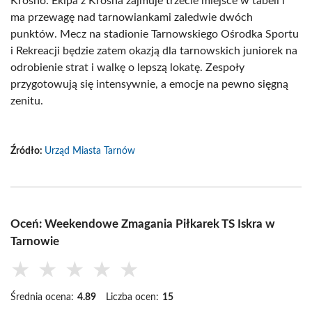
Krosno. Ekipa z Krosna zajmuje trzecie miejsce w tabeli i
ma przewagę nad tarnowiankami zaledwie dwóch
punktów. Mecz na stadionie Tarnowskiego Ośrodka Sportu
i Rekreacji będzie zatem okazją dla tarnowskich juniorek na
odrobienie strat i walkę o lepszą lokatę. Zespoły
przygotowują się intensywnie, a emocje na pewno sięgną
zenitu.
Źródło:
Urząd Miasta Tarnów
Oceń: Weekendowe Zmagania Piłkarek TS Iskra w
Tarnowie
★
★
★
★
★
Średnia ocena:
4.89
Liczba ocen:
15