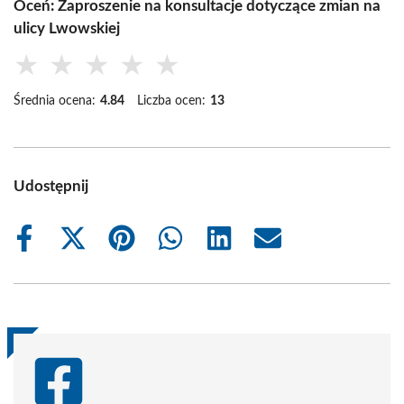
Oceń: Zaproszenie na konsultacje dotyczące zmian na
ulicy Lwowskiej
★
★
★
★
★
Średnia ocena:
4.84
Liczba ocen:
13
Udostępnij
Share
Share
Share
Share
Share
Share
on
on
on
on
on
on
Facebook
X
Pinterest
WhatsApp
LinkedIn
Email
(Twitter)