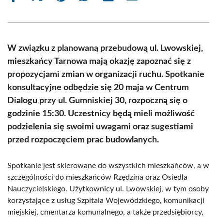
on
on
on
on
on
on
Facebook
X
Pinterest
WhatsApp
LinkedIn
Email
(Twitter)
W związku z planowaną przebudową ul. Lwowskiej,
mieszkańcy Tarnowa mają okazję zapoznać się z
propozycjami zmian w organizacji ruchu. Spotkanie
konsultacyjne odbędzie się 20 maja w Centrum
Dialogu przy ul. Gumniskiej 30, rozpoczną się o
godzinie 15:30. Uczestnicy będą mieli możliwość
podzielenia się swoimi uwagami oraz sugestiami
przed rozpoczęciem prac budowlanych.
Spotkanie jest skierowane do wszystkich mieszkańców, a w
szczególności do mieszkańców Rzędzina oraz Osiedla
Nauczycielskiego. Użytkownicy ul. Lwowskiej, w tym osoby
korzystające z usług Szpitala Wojewódzkiego, komunikacji
miejskiej, cmentarza komunalnego, a także przedsiębiorcy,