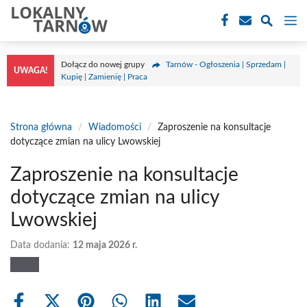
Przejdź
M
do
treści
Dołącz do nowej grupy
Tarnów - Ogłoszenia | Sprzedam |
UWAGA!
Kupię | Zamienię | Praca
Strona główna
/
Wiadomości
/
Zaproszenie na konsultacje
dotyczące zmian na ulicy Lwowskiej
Zaproszenie na konsultacje
dotyczące zmian na ulicy
Lwowskiej
Data dodania:
12 maja 2026 r.
Share
Share
Share
Share
Share
Share