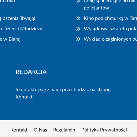
ym toku
Cielę spacerujące po ul
policjantów
łoszenia Trwają!
Kino pod chmurką w Ta
 Dzieci i Młodzieży
Wyjątkowa sztafeta połą
e w Białej
Wykład o zaginionych bu
REDAKCJA
Skontaktuj się z nami przechodząc na stronę
Kontakt
Kontakt
O Nas
Regulamin
Polityka Prywatności