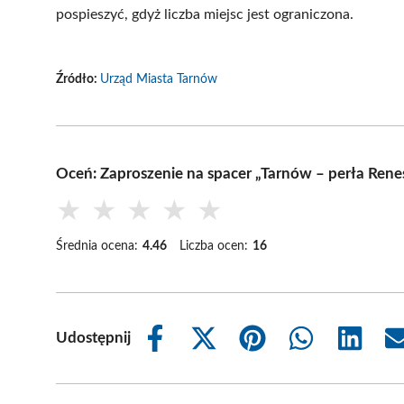
pospieszyć, gdyż liczba miejsc jest ograniczona.
Źródło:
Urząd Miasta Tarnów
Oceń: Zaproszenie na spacer „Tarnów – perła Rene
★
★
★
★
★
Średnia ocena:
4.46
Liczba ocen:
16
Udostępnij
Share
Share
Share
Share
Share
on
on
on
on
on
Facebook
X
Pinterest
WhatsApp
LinkedIn
(Twitter)