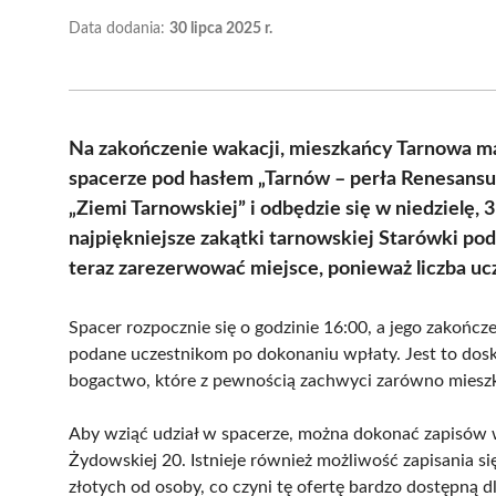
Data dodania:
30 lipca 2025 r.
Na zakończenie wakacji, mieszkańcy Tarnowa m
spacerze pod hasłem „Tarnów – perła Renesansu
„Ziemi Tarnowskiej” i odbędzie się w niedzielę, 
najpiękniejsze zakątki tarnowskiej Starówki p
teraz zarezerwować miejsce, ponieważ liczba uc
Spacer rozpocznie się o godzinie 16:00, a jego zakończ
podane uczestnikom po dokonaniu wpłaty. Jest to dosko
bogactwo, które z pewnością zachwyci zarówno mieszk
Aby wziąć udział w spacerze, można dokonać zapisów w 
Żydowskiej 20. Istnieje również możliwość zapisania si
złotych od osoby, co czyni tę ofertę bardzo dostępną 