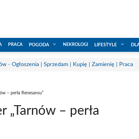
A
PRACA
POGODA
NEKROLOGI
LIFESTYLE
DL
ów - Ogłoszenia | Sprzedam | Kupię | Zamienię | Praca
nów – perła Renesansu”
r „Tarnów – perła