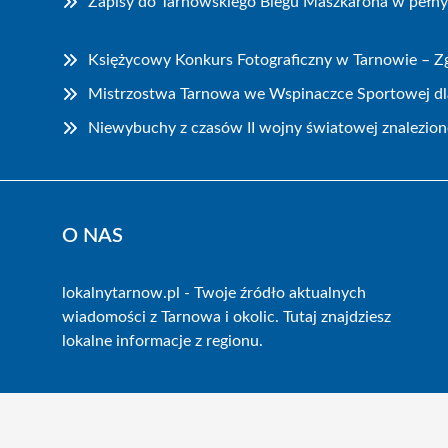
Zapisy do Tarnowskiego Biegu Maszkarona w pełn
Księżycowy Konkurs Fotograficzny w Tarnowie – Zg
Mistrzostwa Tarnowa we Wspinaczce Sportowej dla
Niewybuchy z czasów II wojny światowej znalezion
O NAS
lokalnytarnow.pl - Twoje źródło aktualnych
wiadomości z Tarnowa i okolic. Tutaj znajdziesz
lokalne informacje z regionu.