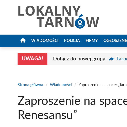
Przejdź
do
treści
WIADOMOŚCI
POLICJA
FIRMY
OGŁOSZENI
UWAGA!
Dołącz do nowej grupy
Tarn
Strona główna
/
Wiadomości
/
Zaproszenie na spacer „Tar
Zaproszenie na space
Renesansu”