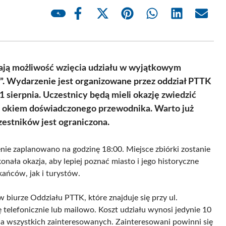
Share
Share
Share
Share
Share
Share
on
on
on
on
on
on
Facebook
X
Pinterest
WhatsApp
LinkedIn
Email
(Twitter)
ają możliwość wzięcia udziału w wyjątkowym
”. Wydarzenie jest organizowane przez oddział PTTK
31 sierpnia. Uczestnicy będą mieli okazję zwiedzić
od okiem doświadczonego przewodnika. Warto już
zestników jest ograniczona.
enie zaplanowano na godzinę 18:00. Miejsce zbiórki zostanie
nała okazja, aby lepiej poznać miasto i jego historyczne
ańców, jak i turystów.
biurze Oddziału PTTK, które znajduje się przy ul.
ę telefonicznie lub mailowo. Koszt udziału wynosi jedynie 10
dla wszystkich zainteresowanych. Zainteresowani powinni się