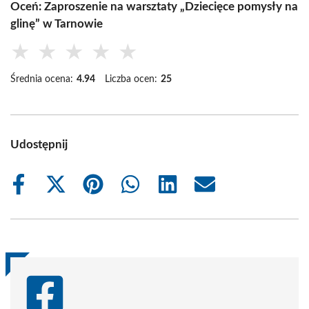
Oceń: Zaproszenie na warsztaty „Dziecięce pomysły na
glinę” w Tarnowie
★
★
★
★
★
Średnia ocena:
4.94
Liczba ocen:
25
Udostępnij
Share
Share
Share
Share
Share
Share
on
on
on
on
on
on
Facebook
X
Pinterest
WhatsApp
LinkedIn
Email
(Twitter)