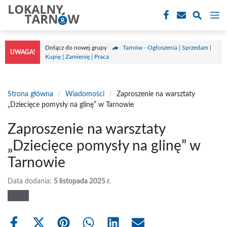
Przejdź
M
do
treści
Dołącz do nowej grupy
Tarnów - Ogłoszenia | Sprzedam |
UWAGA!
Kupię | Zamienię | Praca
Strona główna
/
Wiadomości
/
Zaproszenie na warsztaty
„Dziecięce pomysły na glinę” w Tarnowie
Zaproszenie na warsztaty
„Dziecięce pomysły na glinę” w
Tarnowie
Data dodania:
5 listopada 2025 r.
Share
Share
Share
Share
Share
Share