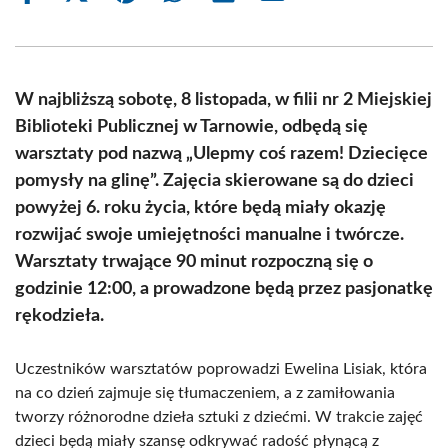
on
on
on
on
on
on
Facebook
X
Pinterest
WhatsApp
LinkedIn
Email
(Twitter)
W najbliższą sobotę, 8 listopada, w filii nr 2 Miejskiej
Biblioteki Publicznej w Tarnowie, odbędą się
warsztaty pod nazwą „Ulepmy coś razem! Dziecięce
pomysły na glinę”. Zajęcia skierowane są do dzieci
powyżej 6. roku życia, które będą miały okazję
rozwijać swoje umiejętności manualne i twórcze.
Warsztaty trwające 90 minut rozpoczną się o
godzinie 12:00, a prowadzone będą przez pasjonatkę
rękodzieła.
Uczestników warsztatów poprowadzi Ewelina Lisiak, która
na co dzień zajmuje się tłumaczeniem, a z zamiłowania
tworzy różnorodne dzieła sztuki z dziećmi. W trakcie zajęć
dzieci będą miały szansę odkrywać radość płynącą z