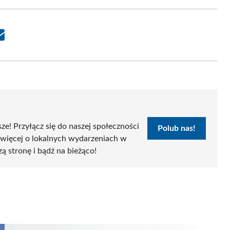
Share
on
Email
sze! Przyłącz się do naszej społeczności
Polub nas!
 więcej o lokalnych wydarzeniach w
zą stronę i bądź na bieżąco!