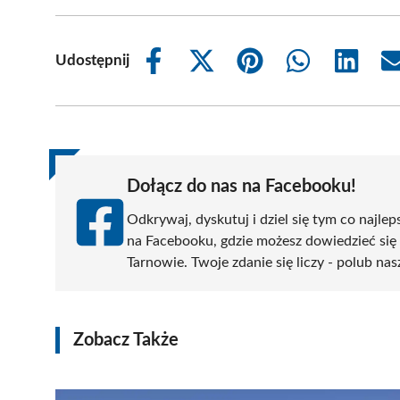
Udostępnij
Share
Share
Share
Share
Share
on
on
on
on
on
Facebook
X
Pinterest
WhatsApp
LinkedIn
(Twitter)
Dołącz do nas na Facebooku!
Odkrywaj, dyskutuj i dziel się tym co najlep
na Facebooku, gdzie możesz dowiedzieć się
Tarnowie. Twoje zdanie się liczy - polub nas
Zobacz Także