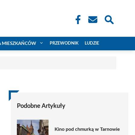
A MIESZKAŃCÓW
PRZEWODNIK
LUDZIE
Podobne Artykuły
Kino pod chmurką w Tarnowie