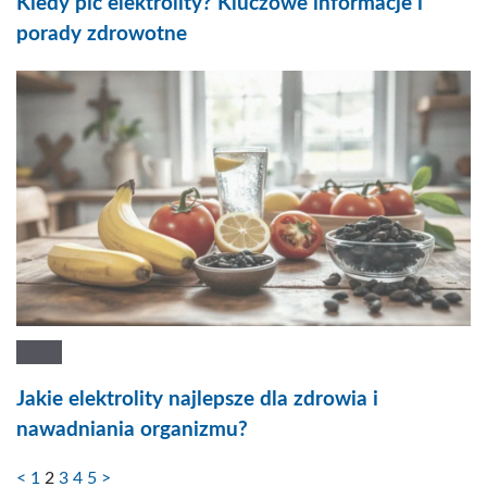
Kiedy pić elektrolity? Kluczowe informacje i
porady zdrowotne
Jakie elektrolity najlepsze dla zdrowia i
nawadniania organizmu?
<
1
2
3
4
5
>