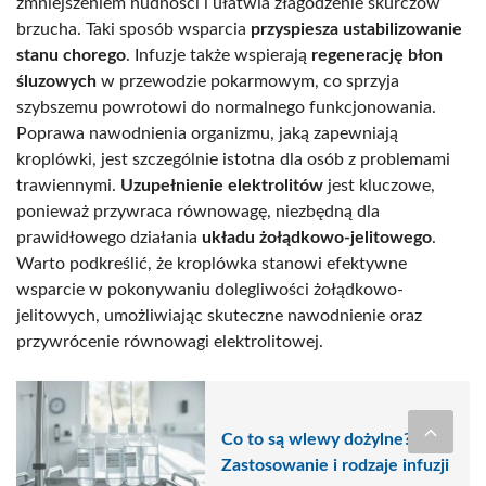
zmniejszeniem nudności i ułatwia złagodzenie skurczów
brzucha. Taki sposób wsparcia
przyspiesza ustabilizowanie
stanu chorego
. Infuzje także wspierają
regenerację błon
śluzowych
w przewodzie pokarmowym, co sprzyja
szybszemu powrotowi do normalnego funkcjonowania.
Poprawa nawodnienia organizmu, jaką zapewniają
kroplówki, jest szczególnie istotna dla osób z problemami
trawiennymi.
Uzupełnienie elektrolitów
jest kluczowe,
ponieważ przywraca równowagę, niezbędną dla
prawidłowego działania
układu żołądkowo-jelitowego
.
Warto podkreślić, że kroplówka stanowi efektywne
wsparcie w pokonywaniu dolegliwości żołądkowo-
jelitowych, umożliwiając skuteczne nawodnienie oraz
przywrócenie równowagi elektrolitowej.
Co to są wlewy dożylne?
Zastosowanie i rodzaje infuzji