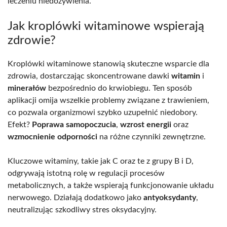
leczeniu niedożywienia.
Jak kroplówki witaminowe wspierają
zdrowie?
Kroplówki witaminowe stanowią skuteczne wsparcie dla
zdrowia, dostarczając skoncentrowane dawki
witamin
i
minerałów
bezpośrednio do krwiobiegu. Ten sposób
aplikacji omija wszelkie problemy związane z trawieniem,
co pozwala organizmowi szybko uzupełnić niedobory.
Efekt?
Poprawa samopoczucia
,
wzrost energii
oraz
wzmocnienie odporności
na różne czynniki zewnętrzne.
Kluczowe witaminy, takie jak C oraz te z grupy B i D,
odgrywają istotną rolę w regulacji procesów
metabolicznych, a także wspierają funkcjonowanie układu
nerwowego. Działają dodatkowo jako
antyoksydanty
,
neutralizując szkodliwy stres oksydacyjny.