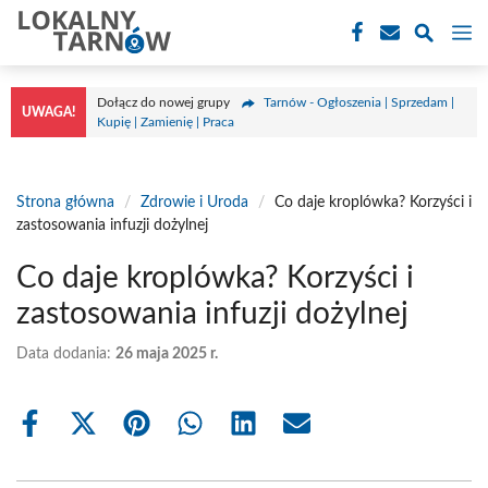
Przejdź
M
do
treści
Dołącz do nowej grupy
Tarnów - Ogłoszenia | Sprzedam |
UWAGA!
Kupię | Zamienię | Praca
Strona główna
/
Zdrowie i Uroda
/
Co daje kroplówka? Korzyści i
zastosowania infuzji dożylnej
Co daje kroplówka? Korzyści i
zastosowania infuzji dożylnej
Data dodania:
26 maja 2025 r.
Share
Share
Share
Share
Share
Share
on
on
on
on
on
on
Facebook
X
Pinterest
WhatsApp
LinkedIn
Email
(Twitter)