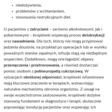
niedożywienia,
problemów z wchłanianiem,
stosowania restrykcyjnych diet.
U pacjentów z
zatruciami
– zarówno alkoholowymi, jak i
pokarmowymi – kroplówki wspierają proces
detoksykacji
oraz
nawadniania
. Dla tych, którzy nie mogą przyjmować
jedzenia doustnie, na przykład po operacjach lub w wyniku
poważnych stanów zapalnych, infuzje stają się niezbędnym
wsparciem. Dodatkowo, mogą one łagodzić objawy
przemęczenia
i
przetrenowania
, a również dostarczać
pomoc osobom z
polineuropatią cukrzycową
. W
sytuacjach
obniżonej odporności
, kroplówki witaminowe
mają kluczowe znaczenie w terapiach, wzmacniając
naturalne mechanizmy obronne organizmu. Z uwagi na
swoje wszechstronne zastosowanie, kroplówki dożylne
stanowią fundament w diagnostyce i terapii, skutecznie
poprawiając kondycję pacjentów oraz wspierając ich