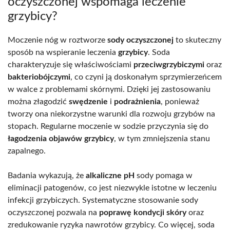
oczyszczonej wspomaga leczenie
grzybicy?
Moczenie nóg w roztworze
sody oczyszczonej
to skuteczny
sposób na wspieranie leczenia
grzybicy
. Soda
charakteryzuje się właściwościami
przeciwgrzybiczymi
oraz
bakteriobójczymi
, co czyni ją doskonałym sprzymierzeńcem
w walce z problemami skórnymi. Dzięki jej zastosowaniu
można złagodzić
swędzenie
i
podrażnienia
, ponieważ
tworzy ona niekorzystne warunki dla rozwoju grzybów na
stopach. Regularne moczenie w sodzie przyczynia się do
łagodzenia objawów grzybicy
, w tym zmniejszenia stanu
zapalnego.
Badania wykazują, że
alkaliczne pH
sody pomaga w
eliminacji patogenów, co jest niezwykle istotne w leczeniu
infekcji grzybiczych. Systematyczne stosowanie sody
oczyszczonej pozwala na
poprawę kondycji skóry
oraz
zredukowanie ryzyka nawrotów grzybicy. Co więcej, soda