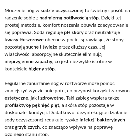
Moczenie nóg w
sodzie oczyszczonej
to świetny sposób na
radzenie sobie z
nadmierną potliwością stóp
. Dzięki tej
prostej metodzie, komfort noszenia obuwia zdecydowanie
się poprawia. Soda reguluje
pH skóry
oraz neutralizuje
kwasy tłuszczowe
obecne w pocie, sprawiając, że stopy
pozostają
suche i świeże
przez dłuższy czas. Jej
właściwości absorpcyjne skutecznie eliminują
nieprzyjemne zapachy
, co jest niezwykle istotne w
kontekście
higieny stóp
.
Regularne zanurzanie nóg w roztworze może pomóc
zmniejszyć wydzielanie potu, co przynosi korzyści zarówno
estetyczne
, jak i
zdrowotne
. Taki zabieg wspiera także
profilaktykę pęknięć pięt
, a skóra stóp pozostaje w
doskonałej kondycji. Dodatkowo, dezynfekujące działanie
sody oczyszczonej redukuje ryzyko
infekcji bakteryjnych
oraz
grzybiczych
, co znacząco wpływa na poprawę
ogólnego stanu stóp.