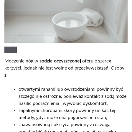
Moczenie nóg w
sodzie oczyszczonej
oferuje szereg
korzyści, jednak nie jest wolne od przeciwwskazań. Osoby
z:
otwartymi ranami lub owrzodzeniami powinny być
szczególnie ostrożne, ponieważ kontakt z sodą może
nasilić podrażnienia i wywołać dyskomfort,
zapalnymi chorobami skóry powinny unikać tej
metody, gdyż może ona pogorszyć ich stan,
zaawansowaną cukrzycą powinny z rozwagą
podchodzić do moczenia nóg z uwagi na ryzyko