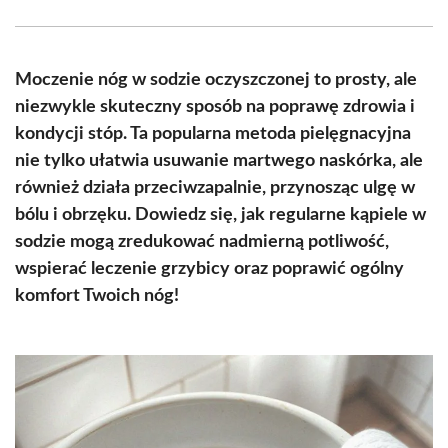
Facebook
X
Pinterest
WhatsApp
LinkedIn
Email
(Twitter)
Moczenie nóg w sodzie oczyszczonej to prosty, ale
niezwykle skuteczny sposób na poprawę zdrowia i
kondycji stóp. Ta popularna metoda pielęgnacyjna
nie tylko ułatwia usuwanie martwego naskórka, ale
również działa przeciwzapalnie, przynosząc ulgę w
bólu i obrzęku. Dowiedz się, jak regularne kąpiele w
sodzie mogą zredukować nadmierną potliwość,
wspierać leczenie grzybicy oraz poprawić ogólny
komfort Twoich nóg!