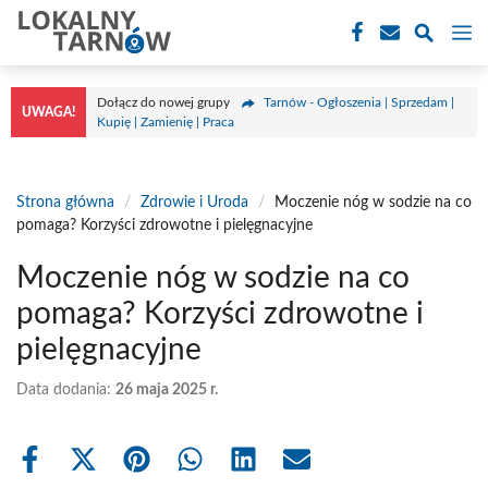
Przejdź
M
do
treści
Dołącz do nowej grupy
Tarnów - Ogłoszenia | Sprzedam |
UWAGA!
Kupię | Zamienię | Praca
Strona główna
/
Zdrowie i Uroda
/
Moczenie nóg w sodzie na co
pomaga? Korzyści zdrowotne i pielęgnacyjne
Moczenie nóg w sodzie na co
pomaga? Korzyści zdrowotne i
pielęgnacyjne
Data dodania:
26 maja 2025 r.
Share
Share
Share
Share
Share
Share
on
on
on
on
on
on