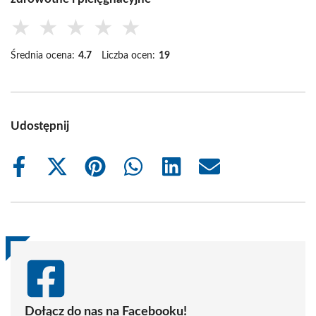
★
★
★
★
★
Średnia ocena:
4.7
Liczba ocen:
19
Udostępnij
Share
Share
Share
Share
Share
Share
on
on
on
on
on
on
Facebook
X
Pinterest
WhatsApp
LinkedIn
Email
(Twitter)
Dołącz do nas na Facebooku!