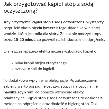
Jak przygotować kąpiel stóp z sodą
oczyszczoną?
Aby przyrządzić
kąpiel stóp z sodą oczyszczoną
, wystarczy
rozpuścić około
pięciu łyżeczek
tego składnika w ciepłej
wodzie, która jest miła dla skóry. Zaleca się moczyć stopy
przez
15-20 minut
, co pozwoli na ich skuteczne odprężenie.
Dla jeszcze lepszego efektu możesz wzbogacić kąpiel o:
kilka kropli olejku eterycznego,
szczyptę soli do kąpieli.
To dodatkowo wpłynie na pielęgnację. Po zakończonym
zabiegu warto porządnie osuszyć stopy i nałożyć na nie
nawilżający krem
, co pomoże wzmocnić efekty
relaksacyjne. Kąpiel stóp z sodą oczyszczoną to doskonała
metoda na odprężenie oraz dbałość o higienę stóp. Taki