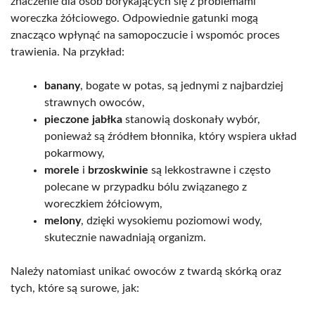
znaczenie dla osób borykających się z problemami
woreczka żółciowego. Odpowiednie gatunki mogą
znacząco wpłynąć na samopoczucie i wspomóc proces
trawienia. Na przykład:
banany
, bogate w potas, są jednymi z najbardziej
strawnych owoców,
pieczone jabłka
stanowią doskonały wybór,
ponieważ są źródłem błonnika, który wspiera układ
pokarmowy,
morele
i
brzoskwinie
są lekkostrawne i często
polecane w przypadku bólu związanego z
woreczkiem żółciowym,
melony
, dzięki wysokiemu poziomowi wody,
skutecznie nawadniają organizm.
Należy natomiast unikać owoców z twardą skórką oraz
tych, które są surowe, jak: