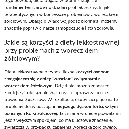
tego powodu, dieta bogata w błonnik staje się
fundamentem zarówno działań profilaktycznych, jak i
terapeutycznych w kontekście problemów z woreczkiem
żółciowym. Dbając o właściwą podaż błonnika, możemy
znacznie poprawić nasze samopoczucie i stan zdrowia.
Jakie są korzyści z diety lekkostrawnej
przy problemach z woreczkiem
żółciowym?
Dieta lekkostrawna przynosi liczne
korzyści osobom
zmagającym się z dolegliwościami związanymi z
woreczkiem żółciowym
. Dzięki niej można znacząco
zmniejszyć obciążenie wątroby, co upraszcza proces
trawienia tłuszczów. W rezultacie, osoby cierpiące na te
problemy doświadczają
mniejszego dyskomfortu, w tym
bolesnych kolki żółciowej
. Ta zmiana w diecie pozwala im
jeść z większym spokojem, co ma kluczowe znaczenie,
zwłaszcza w przypadku zapalenia woreczka żółciowego.