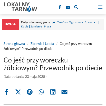
Przejdź
M
do
treści
Dołącz do nowej grupy
Tarnów - Ogłoszenia | Sprzedam |
UWAGA!
Kupię | Zamienię | Praca
Strona główna
/
Zdrowie i Uroda
/
Co jeść przy woreczku
żółciowym? Przewodnik po diecie
Co jeść przy woreczku
żółciowym? Przewodnik po diecie
Data dodania:
23 maja 2025 r.
Share
Share
Share
Share
Share
Share
on
on
on
on
on
on
Facebook
X
Pinterest
WhatsApp
LinkedIn
Email
(Twitter)