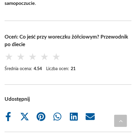
samopoczucie
.
Oceń: Co jeść przy woreczku żółciowym? Przewodnik
po diecie
★
★
★
★
★
Średnia ocena:
4.54
Liczba ocen:
21
Udostępnij
Share
Share
Share
Share
Share
Share
on
on
on
on
on
on
Facebook
X
Pinterest
WhatsApp
LinkedIn
Email
(Twitter)