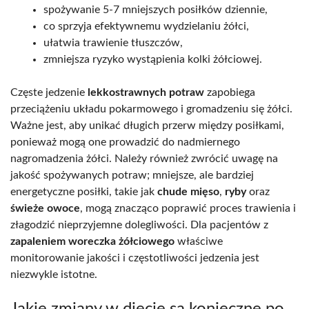
spożywanie 5-7 mniejszych posiłków dziennie,
co sprzyja efektywnemu wydzielaniu żółci,
ułatwia trawienie tłuszczów,
zmniejsza ryzyko wystąpienia kolki żółciowej.
Częste jedzenie
lekkostrawnych potraw
zapobiega
przeciążeniu układu pokarmowego i gromadzeniu się żółci.
Ważne jest, aby unikać długich przerw między posiłkami,
ponieważ mogą one prowadzić do nadmiernego
nagromadzenia żółci. Należy również zwrócić uwagę na
jakość spożywanych potraw; mniejsze, ale bardziej
energetyczne posiłki, takie jak
chude mięso
,
ryby
oraz
świeże owoce
, mogą znacząco poprawić proces trawienia i
złagodzić nieprzyjemne dolegliwości. Dla pacjentów z
zapaleniem woreczka żółciowego
właściwe
monitorowanie jakości i częstotliwości jedzenia jest
niezwykle istotne.
Jakie zmiany w diecie są konieczne po