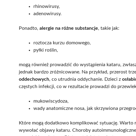
rhinowirusy,
adenowirusy.
Ponadto,
alergie na różne substancje
, takie jak:
roztocza kurzu domowego,
pyłki roślin,
mogą również prowadzić do wystąpienia kataru, zwłaszc
jednak bardzo zróżnicowane. Na przykład, przerost t
oddechowych
, co utrudnia oddychanie. Dzieci z
osłab
częstych infekcji, co w rezultacie prowadzi do przewlekłe
mukowiscydoza,
wady anatomiczne nosa, jak skrzywiona przegro
Które mogą dodatkowo komplikować sytuację. Warto r
wywołać objawy kataru. Choroby autoimmunologiczne to