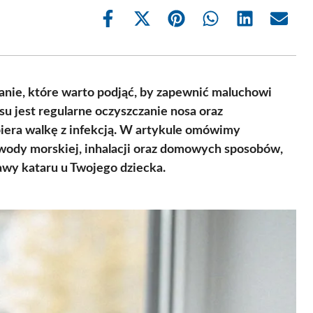
Share
Share
Share
Share
Share
Share
on
on
on
on
on
on
Facebook
X
Pinterest
WhatsApp
LinkedIn
Email
(Twitter)
anie, które warto podjąć, by zapewnić maluchowi
u jest regularne oczyszczanie nosa oraz
iera walkę z infekcją. W artykule omówimy
wody morskiej, inhalacji oraz domowych sposobów,
awy kataru u Twojego dziecka.