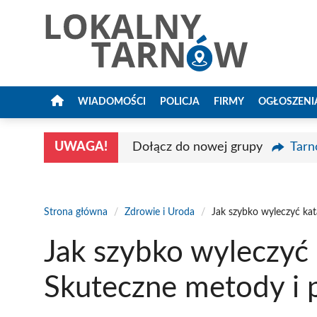
Przejdź
do
treści
WIADOMOŚCI
POLICJA
FIRMY
OGŁOSZENI
UWAGA!
Dołącz do nowej grupy
Tarn
Strona główna
/
Zdrowie i Uroda
/
Jak szybko wyleczyć kat
Jak szybko wyleczyć 
Skuteczne metody i 