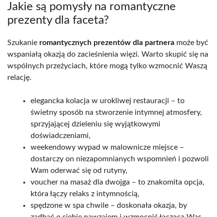
Jakie są pomysły na romantyczne
prezenty dla faceta?
Szukanie
romantycznych prezentów dla partnera
może być
wspaniałą okazją do zacieśnienia więzi. Warto skupić się na
wspólnych przeżyciach, które mogą tylko wzmocnić Waszą
relację.
elegancka kolacja w urokliwej restauracji – to
świetny sposób na stworzenie intymnej atmosfery,
sprzyjającej dzieleniu się wyjątkowymi
doświadczeniami,
weekendowy wypad w malownicze miejsce –
dostarczy on niezapomnianych wspomnień i pozwoli
Wam oderwać się od rutyny,
voucher na masaż dla dwojga – to znakomita opcja,
która łączy relaks z intymnością,
spędzone w spa chwile – doskonała okazja, by
zadbać o siebie nawzajem i wzmocnić łączącą Was