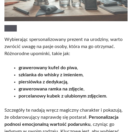
Wybierając spersonalizowany prezent na urodziny, warto
zwrócić uwagę na pasje osoby, która ma go otrzymać.
Różnorodne upominki, takie jak:
grawerowany kufel do piwa
,
szklanka do whisky z imieniem
,
piersiówka z dedykacją
,
grawerowana ramka na zdjęcie
,
porcelanowy kubek z ulubionym zdjęciem
.
Szczegóły te nadają wręcz magiczny charakter i pokazują,
że obdarowujący naprawdę się postarał.
Personalizacja
podnosi emocjonalną wartość podarunku
, czyniąc go
jedynym w swoim rodzaju. Kluczowe jest, aby wybierać