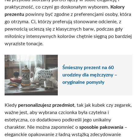
praktyczność, co czyni go doskonałym wyborem.
Kolory
prezentu
powinny być zgodne z preferencjami osoby, która
go otrzyma. Ci, którzy preferują stonowane odcienie, z
pewnością ucieszą się z klasycznych barw, podczas gdy
miłośnicy intensywnych kolorów chętnie sięgną po bardziej
wyraziste tonacje.
Śmieszny prezent na 60
urodziny dla mężczyzny –
oryginalne pomysły
Kiedy
personalizujesz przedmiot
, tak jak kubek czy zegarek,
ważne jest, aby wybrana czcionka była czytelna i
estetyczna, co dodatkowo podkreśli jego unikalny
charakter. Nie można zapomnieć o
sposobie pakowania
–
eleganckie opakowanie z ładną wstążką zdecydowanie