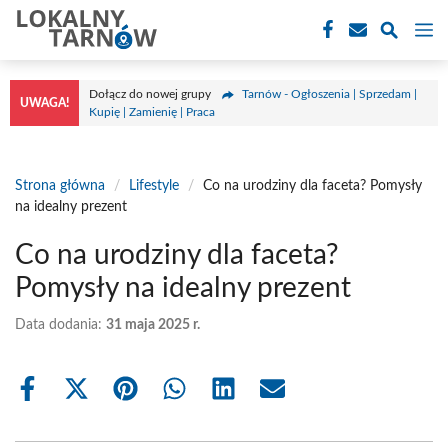
Przejdź
M
do
treści
Dołącz do nowej grupy
Tarnów - Ogłoszenia | Sprzedam |
UWAGA!
Kupię | Zamienię | Praca
Strona główna
/
Lifestyle
/
Co na urodziny dla faceta? Pomysły
na idealny prezent
Co na urodziny dla faceta?
Pomysły na idealny prezent
Data dodania:
31 maja 2025 r.
Share
Share
Share
Share
Share
Share
on
on
on
on
on
on
Facebook
X
Pinterest
WhatsApp
LinkedIn
Email
(Twitter)